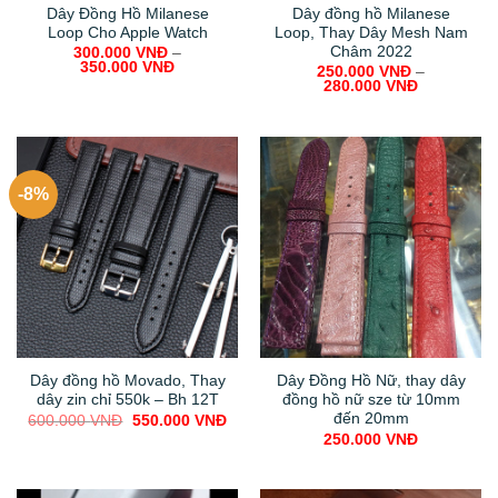
Dây Đồng Hồ Milanese
Dây đồng hồ Milanese
Loop Cho Apple Watch
Loop, Thay Dây Mesh Nam
Châm 2022
300.000
VNĐ
–
350.000
VNĐ
250.000
VNĐ
–
280.000
VNĐ
-8%
Dây đồng hồ Movado, Thay
Dây Đồng Hồ Nữ, thay dây
dây zin chỉ 550k – Bh 12T
đồng hồ nữ sze từ 10mm
đến 20mm
Original
Current
600.000
VNĐ
550.000
VNĐ
price
price
250.000
VNĐ
was:
is:
600.000 VNĐ.
550.000 VNĐ.