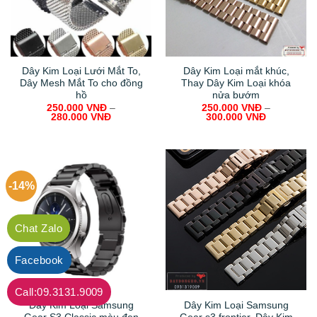
Dây Kim Loại Lưới Mắt To,
Dây Kim Loại mắt khúc,
Dây Mesh Mắt To cho đồng
Thay Dây Kim Loại khóa
hồ
nửa bướm
250.000
VNĐ
–
250.000
VNĐ
–
280.000
VNĐ
300.000
VNĐ
-14%
Chat Zalo
Facebook
Call:09.3131.9009
Dây Kim Loại Samsung
Dây Kim Loại Samsung