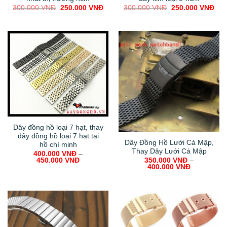
Original
Current
300.000
VNĐ
250.000
VNĐ
price
price
was:
is:
300.000 VNĐ.
250.000 VNĐ.
Dây đồng hồ loại 7 hạt, thay
dây đồng hồ loại 7 hạt tại
Dây Đồng Hồ Lưới Cá Mập,
hồ chí minh
Thay Dây Lưới Cá Mập
400.000
VNĐ
–
350.000
VNĐ
–
450.000
VNĐ
400.000
VNĐ