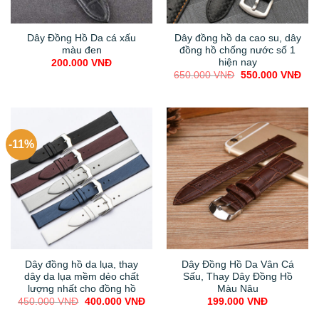
Dây Đồng Hồ Da cá xấu
Dây đồng hồ da cao su, dây
màu đen
đồng hồ chống nước số 1
hiện nay
200.000
VNĐ
Original
Cur
650.000
VNĐ
550.000
VNĐ
price
pric
was:
is:
650.000 VNĐ.
550
-11%
Dây đồng hồ da lụa, thay
Dây Đồng Hồ Da Vân Cá
dây da lụa mềm dẻo chất
Sấu, Thay Dây Đồng Hồ
lượng nhất cho đồng hồ
Màu Nâu
Original
Current
450.000
VNĐ
400.000
VNĐ
199.000
VNĐ
price
price