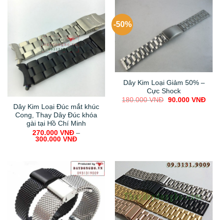
-50%
Dây Kim Loại Giảm 50% –
Cực Shock
Original
Curr
180.000
VNĐ
90.000
VNĐ
price
pric
Dây Kim Loại Đúc mắt khúc
was:
is:
Cong, Thay Dây Đúc khóa
180.000 VNĐ.
90.0
gài tại Hồ Chí Minh
270.000
VNĐ
–
300.000
VNĐ