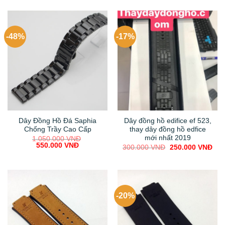
was:
is:
450.000 VNĐ.
400.000 VNĐ.
-48%
-17%
Dây Đồng Hồ Đá Saphia
Dây đồng hồ edifice ef 523,
Chống Trầy Cao Cấp
thay dây đồng hồ edfice
mới nhất 2019
1.050.000
VNĐ
Original
Current
550.000
VNĐ
Original
Cur
300.000
VNĐ
250.000
VNĐ
price
price
price
pric
was:
is:
was:
is:
1.050.000 VNĐ.
550.000 VNĐ.
300.000 VNĐ.
250
-20%