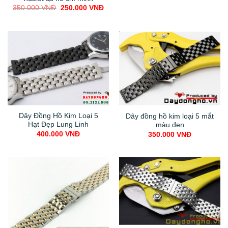
Original
Current
350.000
VNĐ
250.000
VNĐ
price
price
was:
is:
350.000 VNĐ.
250.000 VNĐ.
Dây Đồng Hồ Kim Loại 5
Dây đồng hồ kim loại 5 mắt
Hạt Đẹp Lung Linh
màu đen
400.000
VNĐ
350.000
VNĐ