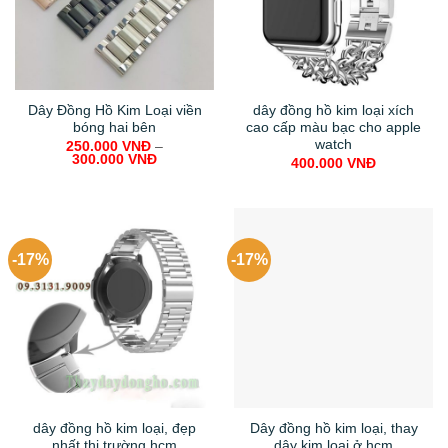
Dây Đồng Hồ Kim Loại viền
dây đồng hồ kim loại xích
bóng hai bên
cao cấp màu bạc cho apple
watch
250.000
VNĐ
–
300.000
VNĐ
400.000
VNĐ
-17%
-17%
Dây đồng hồ kim loại, thay
dây kim loại ở hcm
Original
Cur
300.000
VNĐ
250.000
VNĐ
price
pric
was:
is:
300.000 VNĐ.
250
dây đồng hồ kim loại, đẹp
nhất thị trường hcm