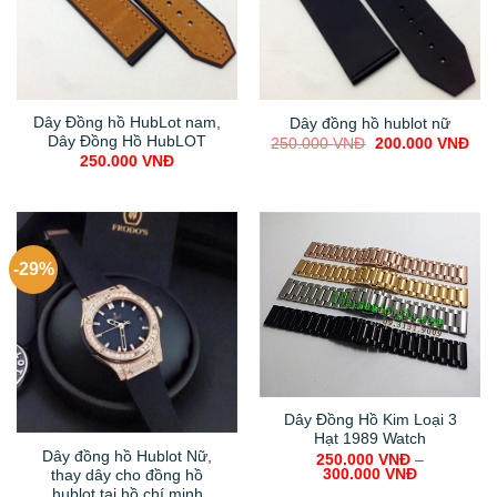
Dây Đồng hồ HubLot nam,
Dây đồng hồ hublot nữ
Dây Đồng Hồ HubLOT
Original
Cur
250.000
VNĐ
200.000
VNĐ
price
pric
250.000
VNĐ
was:
is:
250.000 VNĐ.
200
-29%
Dây Đồng Hồ Kim Loại 3
Hạt 1989 Watch
Dây đồng hồ Hublot Nữ,
250.000
VNĐ
–
300.000
VNĐ
thay dây cho đồng hồ
hublot tại hồ chí minh