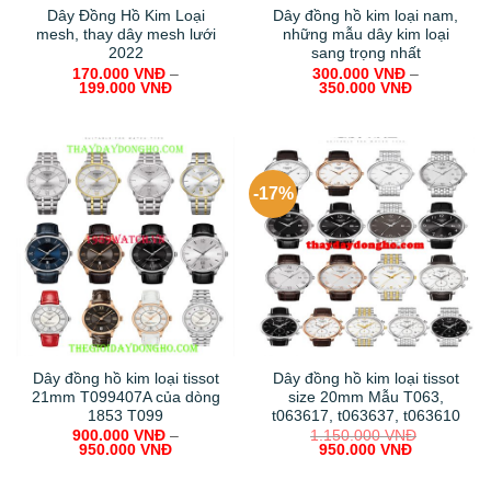
Dây Đồng Hồ Kim Loại
Dây đồng hồ kim loại nam,
mesh, thay dây mesh lưới
những mẫu dây kim loại
2022
sang trọng nhất
170.000
VNĐ
–
300.000
VNĐ
–
199.000
VNĐ
350.000
VNĐ
-17%
Dây đồng hồ kim loại tissot
Dây đồng hồ kim loại tissot
21mm T099407A của dòng
size 20mm Mẫu T063,
1853 T099
t063617, t063637, t063610
900.000
VNĐ
–
1.150.000
VNĐ
Original
Current
950.000
VNĐ
950.000
VNĐ
price
price
was:
is: