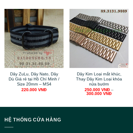
Dây ZuLu, Dây Nato, Dây
Dây Kim Loại mắt khúc,
Dù Giá rẻ tại Hồ Chí Minh /
Thay Dây Kim Loại khóa
Size 20mm – MS4
nửa bướm
220.000
VNĐ
250.000
VNĐ
–
300.000
VNĐ
HỆ THỐNG CỬA HÀNG