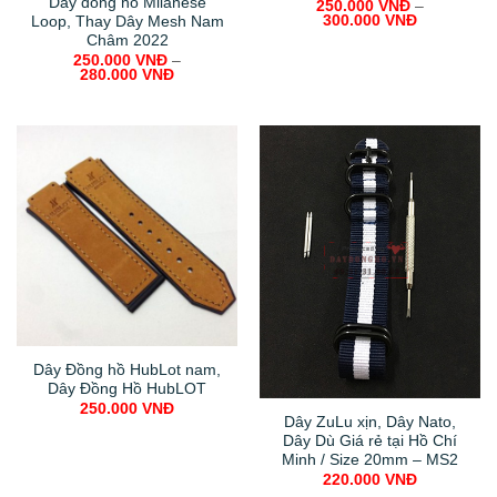
Dây đồng hồ Milanese
250.000
VNĐ
–
300.000
VNĐ
Loop, Thay Dây Mesh Nam
Châm 2022
250.000
VNĐ
–
280.000
VNĐ
Dây Đồng hồ HubLot nam,
Dây Đồng Hồ HubLOT
250.000
VNĐ
Dây ZuLu xịn, Dây Nato,
Dây Dù Giá rẻ tại Hồ Chí
Minh / Size 20mm – MS2
220.000
VNĐ