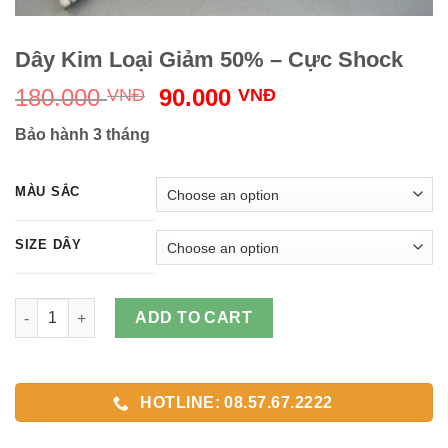
Dây Kim Loại Giảm 50% – Cực Shock
Original
Current
180.000
90.000
VNĐ
VNĐ
price
price
Bảo hành 3 tháng
was:
is:
180.000 VNĐ.
90.000 VNĐ.
MÀU SẮC
SIZE DÂY
Dây Kim Loại Giảm 50% - Cực Shock quantity
ADD TO CART
HOTLINE: 08.57.67.2222