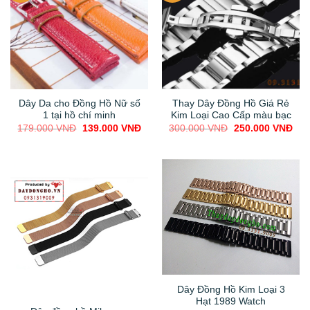
Dây Da cho Đồng Hồ Nữ số
Thay Dây Đồng Hồ Giá Rẻ
1 tại hồ chí minh
Kim Loại Cao Cấp màu bạc
Original
Current
Original
Cur
179.000
VNĐ
139.000
VNĐ
300.000
VNĐ
250.000
VNĐ
price
price
price
pric
was:
is:
was:
is:
179.000 VNĐ.
139.000 VNĐ.
300.000 VNĐ.
250
Dây Đồng Hồ Kim Loại 3
Hạt 1989 Watch