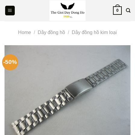
Skip
0
to
content
Home
/
Dây đồng hồ
/
Dây đồng hồ kim loại
-50%