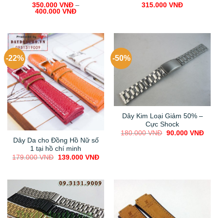
350.000
VNĐ
–
315.000
VNĐ
400.000
VNĐ
-22%
-50%
Dây Kim Loại Giảm 50% –
Cực Shock
Original
Curr
180.000
VNĐ
90.000
VNĐ
price
pric
Dây Da cho Đồng Hồ Nữ số
was:
is:
1 tại hồ chí minh
180.000 VNĐ.
90.0
Original
Current
179.000
VNĐ
139.000
VNĐ
price
price
was:
is:
179.000 VNĐ.
139.000 VNĐ.