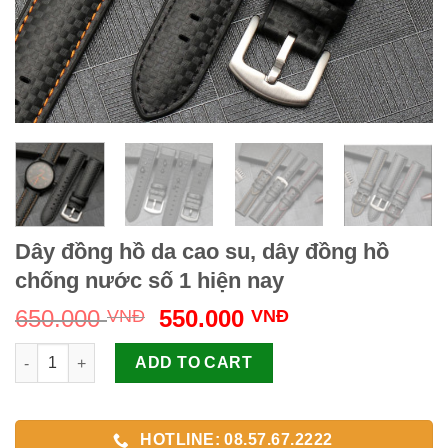
Dây đồng hồ da cao su, dây đồng hồ
chống nước số 1 hiện nay
Original
Current
650.000
550.000
VNĐ
VNĐ
price
price
Dây đồng hồ da cao su, dây đồng hồ chống nước số 1 hiện nay
was:
is:
ADD TO CART
650.000 VNĐ.
550.000 VNĐ.
HOTLINE: 08.57.67.2222