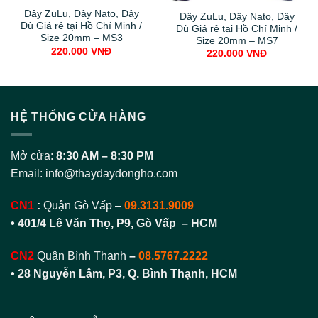
Dây ZuLu, Dây Nato, Dây
Dây ZuLu, Dây Nato, Dây
Dù Giá rẻ tại Hồ Chí Minh /
Dù Giá rẻ tại Hồ Chí Minh /
Size 20mm – MS3
Size 20mm – MS7
220.000
VNĐ
220.000
VNĐ
HỆ THỐNG CỬA HÀNG
Mở cửa:
8:30 AM – 8:30 PM
Email:
info@thaydaydongho.com
CN1
:
Quận Gò Vấp –
09.3131.9009
• 401/4 Lê Văn Thọ, P9, Gò Vấp – HCM
CN2
Quận Bình Thạnh
–
08.5767.2222
•
28 Nguyễn Lâm, P3, Q. Bình Thạnh, HCM