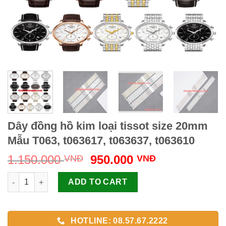
Dây đồng hồ kim loại tissot size 20mm
Mẫu T063, t063617, t063637, t063610
Original
Current
1.150.000
950.000
VNĐ
VNĐ
price
price
Dây đồng hồ kim loại tissot size 20mm Mẫu T063, t063617, t063
was:
is:
ADD TO CART
1.150.000 VNĐ.
950.000 VNĐ
HOTLINE: 08.57.67.2222