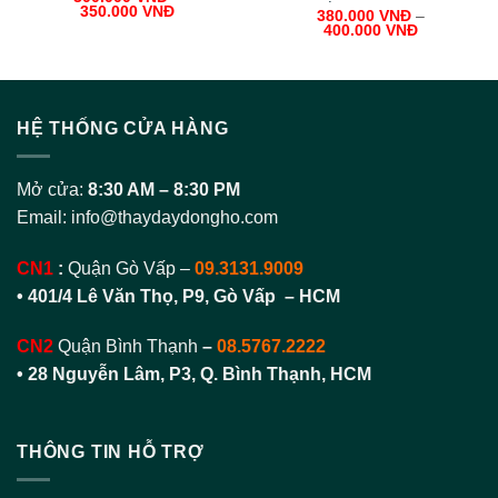
350.000
VNĐ
380.000
VNĐ
–
400.000
VNĐ
HỆ THỐNG CỬA HÀNG
Mở cửa:
8:30 AM – 8:30 PM
Email:
info@thaydaydongho.com
CN1
:
Quận Gò Vấp –
09.3131.9009
• 401/4 Lê Văn Thọ, P9, Gò Vấp – HCM
CN2
Quận Bình Thạnh
–
08.5767.2222
•
28 Nguyễn Lâm, P3, Q. Bình Thạnh, HCM
THÔNG TIN HỖ TRỢ