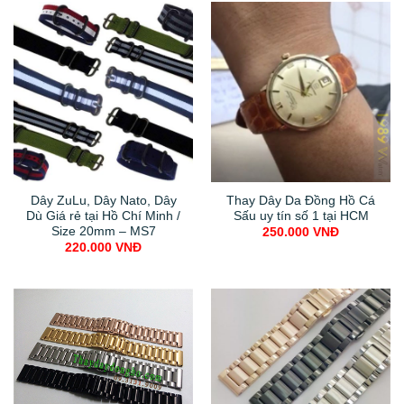
Dây ZuLu, Dây Nato, Dây
Thay Dây Da Đồng Hồ Cá
Dù Giá rẻ tại Hồ Chí Minh /
Sấu uy tín số 1 tại HCM
Size 20mm – MS7
250.000
VNĐ
220.000
VNĐ