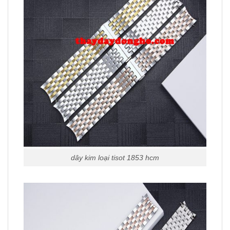
dây kim loại tisot 1853 hcm