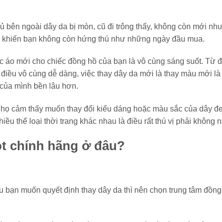
 bên ngoài dây da bị mòn, cũ đi trông thấy, không còn mới như
 … khiến bạn không còn hứng thú như những ngày đầu mua.
ếc áo mới cho chiếc đồng hồ của bạn là vô cùng sáng suốt. Từ đ
t điều vô cùng dễ dàng, việc thay dây da mới là thay màu mới là
của mình bền lâu hơn.
i họ cảm thấy muốn thay đổi kiểu dáng hoặc màu sắc của dây đ
ều thể loại thời trang khác nhau là điều rất thú vị phải không 
ot chính hãng ở đâu?
u bạn muốn quyết định thay dây da thì nên chọn trung tâm đồng