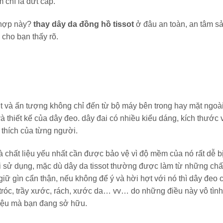
m chí là đứt cáp.
 hợp này?
thay dây da đồng hồ tissot
ở đâu an toàn, an tâm s
 cho bạn thấy rõ.
út và ấn tượng không chỉ đến từ bộ máy bên trong hay mặt ngoà
 thiết kế của dây đeo. dây đai có nhiều kiểu dáng, kích thước 
thích của từng người.
à chất liệu yếu nhất cần được bảo vệ vì độ mềm của nó rất dễ b
ài sử dụng, mặc dù dây da tissot thường được làm từ những chấ
iữ gìn cẩn thận, nếu không để ý và hời hợt với nó thì dây đeo 
tróc, trầy xước, rách, xước da… vv… do những điều này vô tìn
hiệu mà bạn đang sở hữu.