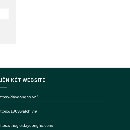
LIÊN KẾT WEBSITE
ttps://daydongho.vn/
ttps://1989watch.vn/
ttps://thegioidaydongho.com/