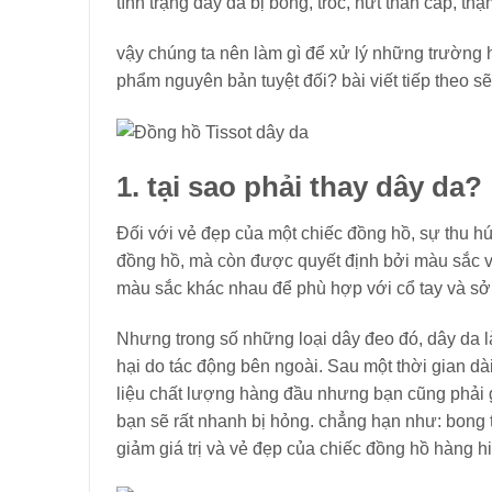
tình trạng dây da bị bong, tróc, nứt thân cáp, thậ
vậy chúng ta nên làm gì để xử lý những trường
phẩm nguyên bản tuyệt đối? bài viết tiếp theo sẽ
1. tại sao phải thay dây da?
Đối với vẻ đẹp của một chiếc đồng hồ, sự thu h
đồng hồ, mà còn được quyết định bởi màu sắc và
màu sắc khác nhau để phù hợp với cổ tay và sở 
Nhưng trong số những loại dây đeo đó, dây da l
hại do tác động bên ngoài. Sau một thời gian d
liệu chất lượng hàng đầu nhưng bạn cũng phải g
bạn sẽ rất nhanh bị hỏng. chẳng hạn như: bong 
giảm giá trị và vẻ đẹp của chiếc đồng hồ hàng 