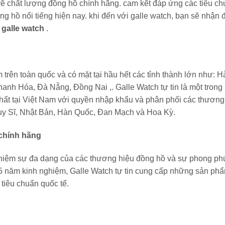
 về chất lượng đồng hồ chính hãng. cam kết đáp ứng các tiêu c
g hồ nổi tiếng hiện nay. khi đến với galle watch, bạn sẽ nhận
i
galle watch
.
rên toàn quốc và có mặt tại hầu hết các tỉnh thành lớn như: H
nh Hóa, Đà Nẵng, Đồng Nai ,. Galle Watch tự tin là một trong
nhất tại Việt Nam với quyền nhập khẩu và phân phối các thương
hụy Sĩ, Nhật Bản, Hàn Quốc, Đan Mạch và Hoa Kỳ.
 chính hãng
ghiệm sự đa dạng của các thương hiệu đồng hồ và sự phong ph
5 năm kinh nghiệm, Galle Watch tự tin cung cấp những sản ph
tiêu chuẩn quốc tế.