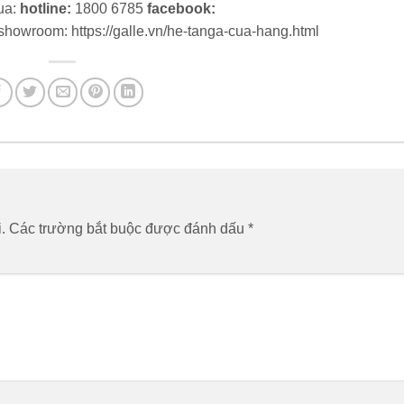
qua:
hotline:
1800 6785
facebook:
showroom: https://galle.vn/he-tanga-cua-hang.html
.
Các trường bắt buộc được đánh dấu
*