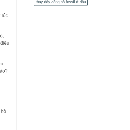
thay dây đồng hồ fossil ở đâu
 lúc
ó,
 điều
eo.
nào?
 hồ