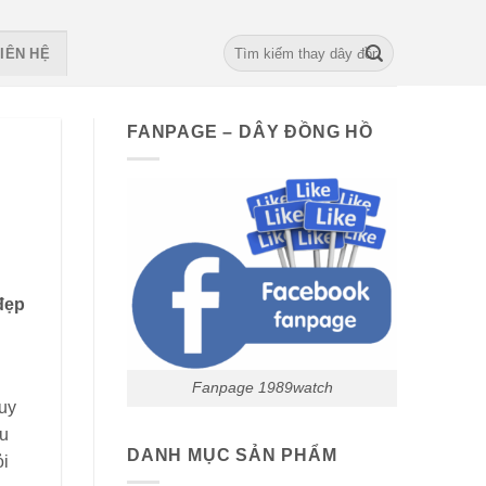
Search
IÊN HỆ
for:
FANPAGE – DÂY ĐỒNG HỒ
đẹp
Fanpage 1989watch
tuy
ịu
DANH MỤC SẢN PHẨM
ỏi