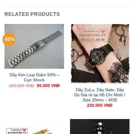
RELATED PRODUCTS
-50%
Dây Kim Loại Giảm 50% –
Cực Shock
Original
Current
180.000
VNĐ
90.000
VNĐ
price
price
Dây ZuLu, Dây Nato, Dây
was:
is:
Dù Giá rẻ tại Hồ Chí Minh /
180.000 VNĐ.
90.000 VNĐ.
Size 20mm – MS5
220.000
VNĐ