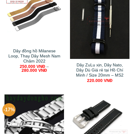
Dây đồng hồ Milanese
Loop, Thay Dây Mesh Nam
Châm 2022
Dây ZuLu xịn, Dây Nato,
250.000
VNĐ
–
Dây Dù Giá rẻ tại Hồ Chí
280.000
VNĐ
Minh / Size 20mm – MS2
220.000
VNĐ
-17%