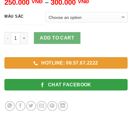
250.000
–
300.000
VNĐ
VNĐ
MÀU SẮC
Thay Dây Đồng Hồ Kim Loại Cho Moto Gen 1 quantity
ADD TO CART
HOTLINE: 08.57.67.2222
CHAT FACEBOOK