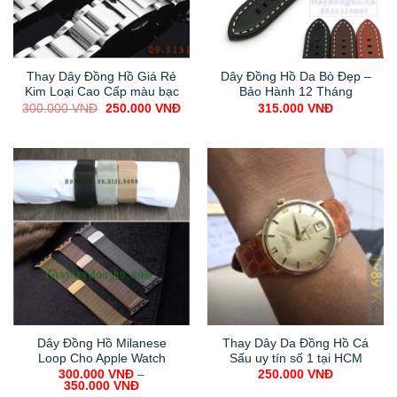
Thay Dây Đồng Hồ Giá Rẻ
Dây Đồng Hồ Da Bò Đẹp –
Kim Loại Cao Cấp màu bạc
Bảo Hành 12 Tháng
Original
Current
300.000
VNĐ
250.000
VNĐ
315.000
VNĐ
price
price
was:
is:
300.000 VNĐ.
250.000 VNĐ.
Dây Đồng Hồ Milanese
Thay Dây Da Đồng Hồ Cá
Loop Cho Apple Watch
Sấu uy tín số 1 tại HCM
300.000
VNĐ
–
250.000
VNĐ
350.000
VNĐ