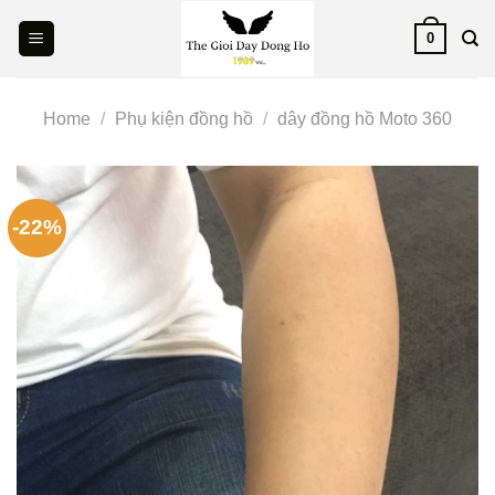
Skip
0
to
content
Home
/
Phụ kiện đồng hồ
/
dây đồng hồ Moto 360
-22%