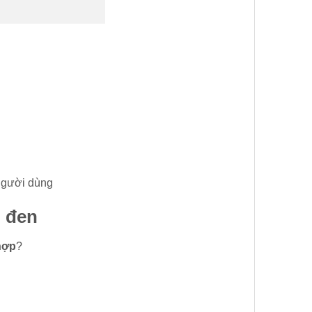
người dùng
 đen
hợp
?