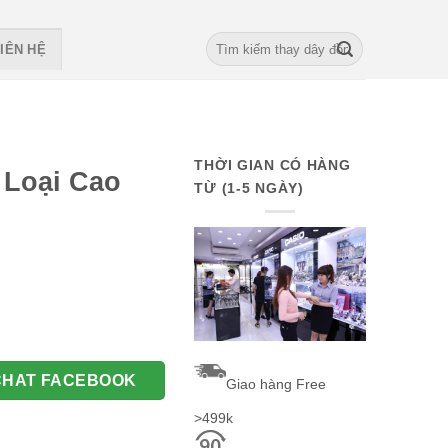
Search
IÊN HỆ
for:
THỜI GIAN CÓ HÀNG
 Loại Cao
TỪ (1-5 NGÀY)
rrent
ce
 quantity
0.000 VNĐ.
CHAT FACEBOOK
Giao hàng Free
>499k