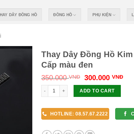
HAY DÂY ĐỒNG HỒ
ĐỒNG HỒ
PHỤ KIỆN
L
i
Thay Dây Đồng Hồ Kim
Cấp màu đen
Original
Cu
350.000
300.000
VNĐ
VNĐ
price
pri
Thay Dây Đồng Hồ Kim Loại Cao Cấp màu đen
was:
is:
ADD TO CART
350.000 VNĐ.
30
HOTLINE: 08.57.67.2222