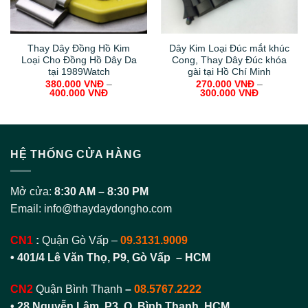
Thay Dây Đồng Hồ Kim
Dây Kim Loại Đúc mắt khúc
Loại Cho Đồng Hồ Dây Da
Cong, Thay Dây Đúc khóa
tại 1989Watch
gài tại Hồ Chí Minh
380.000
VNĐ
–
270.000
VNĐ
–
400.000
VNĐ
300.000
VNĐ
HỆ THỐNG CỬA HÀNG
Mở cửa:
8:30 AM – 8:30 PM
Email:
info@thaydaydongho.com
CN1
:
Quận Gò Vấp –
09.3131.9009
• 401/4 Lê Văn Thọ, P9, Gò Vấp – HCM
CN2
Quận Bình Thạnh
–
08.5767.2222
•
28 Nguyễn Lâm, P3, Q. Bình Thạnh, HCM