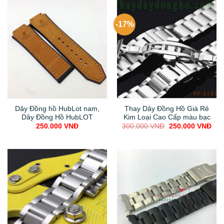
-17%
Dây Đồng hồ HubLot nam,
Thay Dây Đồng Hồ Giá Rẻ
Dây Đồng Hồ HubLOT
Kim Loại Cao Cấp màu bạc
Original
Cur
250.000
VNĐ
300.000
VNĐ
250.000
VNĐ
price
pric
was:
is:
300.000 VNĐ.
250