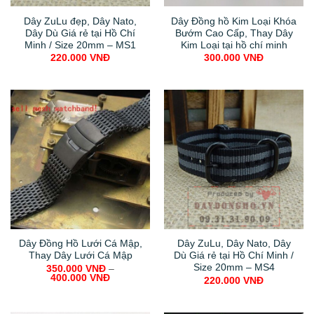
Dây ZuLu đẹp, Dây Nato,
Dây Đồng hồ Kim Loại Khóa
Dây Dù Giá rẻ tại Hồ Chí
Bướm Cao Cấp, Thay Dây
Minh / Size 20mm – MS1
Kim Loại tại hồ chí minh
220.000
VNĐ
300.000
VNĐ
Dây Đồng Hồ Lưới Cá Mập,
Dây ZuLu, Dây Nato, Dây
Thay Dây Lưới Cá Mập
Dù Giá rẻ tại Hồ Chí Minh /
Size 20mm – MS4
350.000
VNĐ
–
400.000
VNĐ
220.000
VNĐ