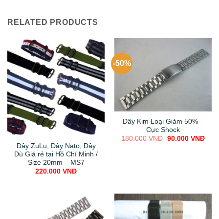
RELATED PRODUCTS
-50%
Dây Kim Loại Giảm 50% –
Cực Shock
Original
Curr
180.000
VNĐ
90.000
VNĐ
price
pric
Dây ZuLu, Dây Nato, Dây
was:
is:
Dù Giá rẻ tại Hồ Chí Minh /
180.000 VNĐ.
90.0
Size 20mm – MS7
220.000
VNĐ