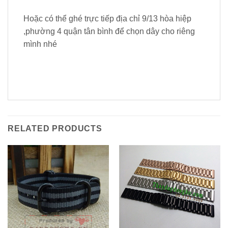
RELATED PRODUCTS
Dây Đồng Hồ Kim Loại 3
Hạt 1989 Watch
Dây ZuLu, Dây Nato, Dây
250.000
VNĐ
–
300.000
VNĐ
Dù Giá rẻ tại Hồ Chí Minh /
Size 20mm – MS4
220.000
VNĐ