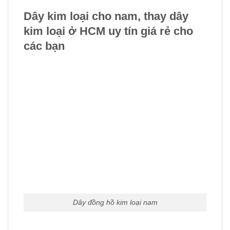
Dây kim loại cho nam, thay dây
kim loại ở HCM uy tín giá rẻ cho
các bạn
Dây đồng hồ kim loại nam
Dây kim loại cho nam,
tại cửa hàng có những
cam kết đảm bảo chất lượng cho
dây đồng hồ
Dây được sản xuất bằng công nghệ mới nhất
hiện nay và có độ bền cao trong sử dụng
Là
dây đồng hồ kim loại
được làm từ 100% thép
innox không gỉ sáng bóng theo năm tháng
Dây kim loại cho nam, thay dây kim