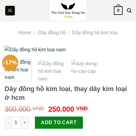
Skip
0
to
content
Home
/
Dây đồng hồ
/
Dây đồng hồ kim loại
-17%
Dây đồng hồ kim loại, thay dây kim loại
ở hcm
Original
Current
300.000
250.000
VNĐ
VNĐ
price
price
Dây đồng hồ kim loại, thay dây kim loại ở hcm quantity
was:
is:
ADD TO CART
300.000 VNĐ.
250.000 VNĐ.