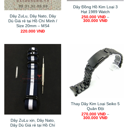
Thay Dây Kim Loại Seiko 5
Quân Đội
270.000
VNĐ
–
300.000
VNĐ
Dây ZuLu xịn, Dây Nato,
Dây Dù Giá rẻ tại Hồ Chí
Minh / Size 20mm – MS2
220.000
VNĐ