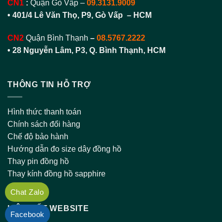
Chính sách đổi hàng
Chế độ bảo hành
Hướng dẫn đo size dây đồng hồ
Thay pin đồng hồ
Thay kính đồng hồ sapphire
LIÊN KẾT WEBSITE
https://daydongho.vn/
https://1989watch.vn/
https://thegioidaydongho.com/
Chat Zalo
Facebook