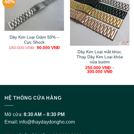
300.000
VNĐ
HỆ THỐNG CỬA HÀNG
Mở cửa:
8:30 AM – 8:30 PM
Email:
info@thaydaydongho.com
CN1
:
Quận Gò Vấp –
09.3131.9009
• 401/4 Lê Văn Thọ, P9, Gò Vấp – HCM
CN2
Quận Bình Thạnh
–
08.5767.2222
•
28 Nguyễn Lâm, P3, Q. Bình Thạnh, HCM
THÔNG TIN HỖ TRỢ
Hình thức thanh toán