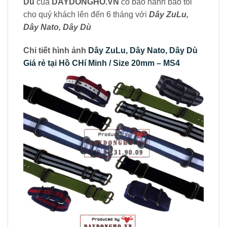
Dù
của
DAYDONGHO.VN
có bảo hành bảo tỏi
cho quý khách lên đến 6 tháng với
Dây ZuLu,
Dây Nato, Dây Dù
Chi tiết hình ảnh
Dây ZuLu, Dây Nato, Dây Dù
Giá rẻ tại Hồ CHí Minh / Size 20mm – MS4