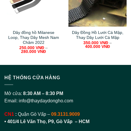
Dây đồng hồ Milanese
Dây Đồng Hồ Lưới Cá Mập,
Loop, Thay Dây Mesh Nam
Thay Dây Lưới Cá Mập
Châm 2022
350.000
VNĐ
–
400.000
VNĐ
250.000
VNĐ
–
280.000
VNĐ
HỆ THỐNG CỬA HÀNG
Mở cửa:
8:30 AM – 8:30 PM
Email:
info@thaydaydongho.com
CN1
:
Quận Gò Vấp –
09.3131.9009
• 401/4 Lê Văn Thọ, P9, Gò Vấp – HCM