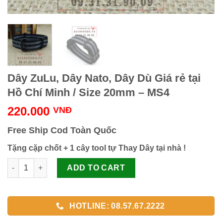
Dây ZuLu, Dây Nato, Dây Dù Giá rẻ tại
Hồ Chí Minh / Size 20mm – MS4
220.000
VNĐ
Free Ship Cod Toàn Quốc
Tặng cặp chốt + 1 cây tool tự Thay Dây tại nhà !
Dây ZuLu, Dây Nato, Dây Dù Giá rẻ tại Hồ Chí Minh / Size 20mm
ADD TO CART
HOTLINE: 08.57.67.2222