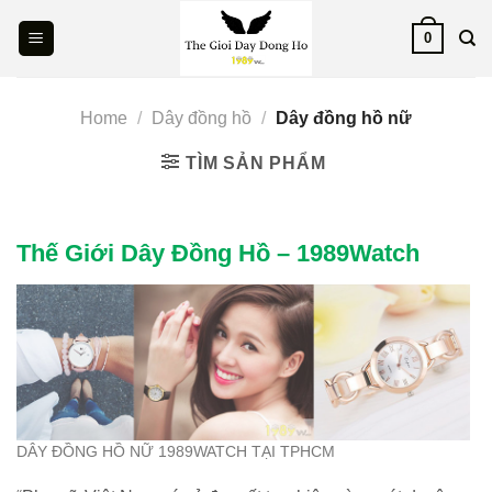
Skip
0
to
content
Home
/
Dây đồng hồ
/
Dây đồng hồ nữ
TÌM SẢN PHẨM
Thế Giới Dây Đồng Hồ – 1989Watch
DÂY ĐỒNG HỒ NỮ 1989WATCH TẠI TPHCM