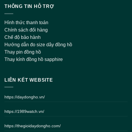
Bảo hành 12 tháng khi thay dây da đồng hồ tại 1989Watch
THÔNG TIN HỖ TRỢ
Dây Đồng Hồ Cao Su
Hình thức thanh toán
– Vừa đẹp và rẻ khi bạn không phải là người thích kiểu da
Chính sách đổi hàng
và kim loại như trên
Chế độ bảo hành
Hướng dẫn đo size dây đồng hồ
Dây cao su cho các bạn nhiều sự lựa chọn theo phong
Thay pin đồng hồ
cách riêng của mình
Thay kính đồng hồ sapphire
Kết luận – đến với 1989Watch chúng tôi
cam kết có vô số mẫu dây cho bạn chọn
LIÊN KẾT WEBSITE
lựa và không ra về tay không
https://daydongho.vn/
Dây Đồng Hồ Nam
, Với nhiều mẫu mã
sang trọng, thời trang, tràn đầy sự tự tin
https://1989watch.vn/
với 1 chiếc đồng hồ đeo tay.
https://thegioidaydongho.com/