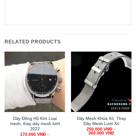
RELATED PRODUCTS
Dây Đồng Hồ Kim Loại
Dây Mesh Khóa Xỏ, Thay
mesh, thay dây mesh lưới
Dây Mesh Lưới Xỏ
2022
250.000
VNĐ
–
300.000
VNĐ
170.000
VNĐ
–