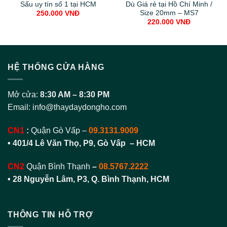
Sấu uy tín số 1 tại HCM
Dù Giá rẻ tại Hồ Chí Minh /
Size 20mm – MS7
250.000
VNĐ
220.000
VNĐ
HỆ THỐNG CỬA HÀNG
Mở cửa:
8:30 AM – 8:30 PM
Email:
info@thaydaydongho.com
CN1
:
Quận Gò Vấp –
09.3131.9009
• 401/4 Lê Văn Thọ, P9, Gò Vấp – HCM
CN2
Quận Bình Thạnh
–
08.5767.2222
•
28 Nguyễn Lâm, P3, Q. Bình Thạnh, HCM
THÔNG TIN HỖ TRỢ