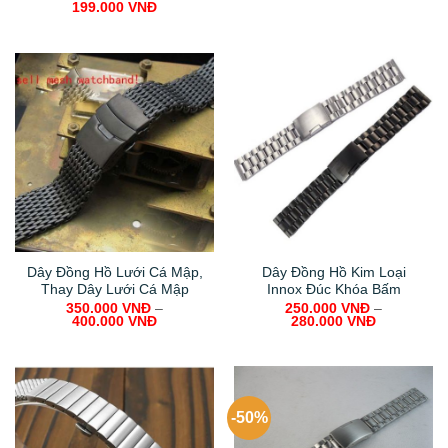
199.000
VNĐ
Dây Đồng Hồ Lưới Cá Mập,
Dây Đồng Hồ Kim Loại
Thay Dây Lưới Cá Mập
Innox Đúc Khóa Bấm
350.000
VNĐ
–
250.000
VNĐ
–
400.000
VNĐ
280.000
VNĐ
-50%