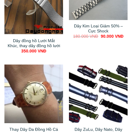
Dây Kim Loại Giảm 50% –
Cực Shock
Original
Curr
180.000
VNĐ
90.000
VNĐ
price
pric
Dây đồng hồ Lưới Mắt
was:
is:
Khúc, thay dây đồng hồ lưới
180.000 VNĐ.
90.0
350.000
VNĐ
Thay Dây Da Đồng Hồ Cá
Dây ZuLu, Dây Nato, Dây