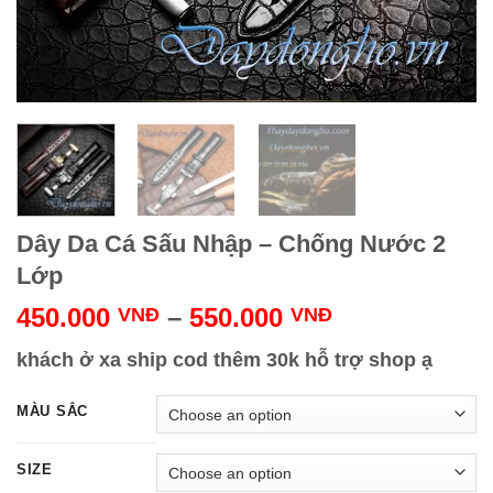
Dây Da Cá Sấu Nhập – Chống Nước 2
Lớp
450.000
–
550.000
VNĐ
VNĐ
khách ở xa ship cod thêm 30k hỗ trợ shop ạ
MÀU SẮC
SIZE