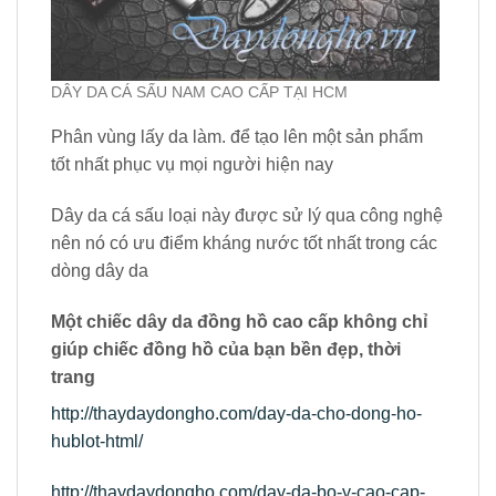
DÂY DA CÁ SẤU NAM CAO CẤP TẠI HCM
Phân vùng lấy da làm. để tạo lên một sản phẩm
tốt nhất phục vụ mọi người hiện nay
Dây da cá sấu loại này được sử lý qua công nghệ
nên nó có ưu điểm kháng nước tốt nhất trong các
dòng dây da
Một chiếc dây da đồng hồ cao cấp không chỉ
giúp chiếc đồng hồ của bạn bền đẹp, thời
trang
http://thaydaydongho.com/day-da-cho-dong-ho-
hublot-html/
http://thaydaydongho.com/day-da-bo-y-cao-cap-