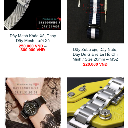
Dây Mesh Khóa Xỏ, Thay
Dây Mesh Lưới Xỏ
250.000
VNĐ
–
Dây ZuLu xịn, Dây Nato,
300.000
VNĐ
Dây Dù Giá rẻ tại Hồ Chí
Minh / Size 20mm – MS2
220.000
VNĐ