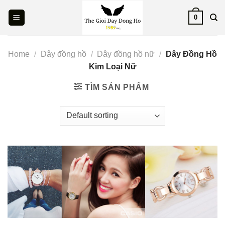
Skip
0
to
content
Home
/
Dây đồng hồ
/
Dây đồng hồ nữ
/
Dây Đồng Hồ
Kim Loại Nữ
TÌM SẢN PHẨM