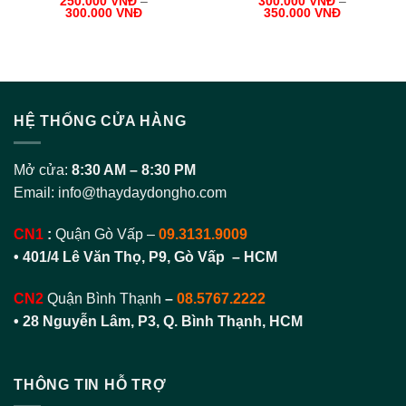
250.000
VNĐ
–
300.000
VNĐ
–
300.000
VNĐ
350.000
VNĐ
HỆ THỐNG CỬA HÀNG
Mở cửa:
8:30 AM – 8:30 PM
Email:
info@thaydaydongho.com
CN1
:
Quận Gò Vấp –
09.3131.9009
• 401/4 Lê Văn Thọ, P9, Gò Vấp – HCM
CN2
Quận Bình Thạnh
–
08.5767.2222
•
28 Nguyễn Lâm, P3, Q. Bình Thạnh, HCM
THÔNG TIN HỖ TRỢ