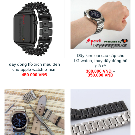
Dây kim loại cao cấp cho
LG watch, thay dây đồng hồ
dây đồng hồ xích màu đen
giá rẻ
cho apple watch ở hcm
300.000
VNĐ
–
450.000
VNĐ
350.000
VNĐ