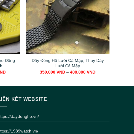
ho Đồng
Dây Đồng Hồ Lưới Cá Mập, Thay Dây
ch
Lưới Cá Mập
NĐ
350.000
VNĐ
–
400.000
VNĐ
LIÊN KẾT WEBSITE
ttps://daydongho.vn/
ttps://1989watch.vn/