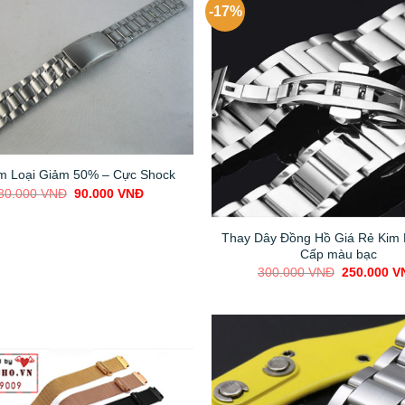
-17%
m Loại Giảm 50% – Cực Shock
Original
Current
80.000
VNĐ
90.000
VNĐ
price
price
was:
is:
180.000 VNĐ.
90.000 VNĐ.
Thay Dây Đồng Hồ Giá Rẻ Kim 
Cấp màu bạc
Original
300.000
VNĐ
250.000
V
price
was:
300.000 V