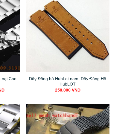
Loại Cao
Dây Đồng hồ HubLot nam, Dây Đồng Hồ
HubLOT
Current
NĐ
250.000
VNĐ
price
is:
NĐ.
250.000 VNĐ.