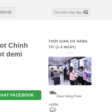
Search
IÊN HỆ
for:
THỜI GIAN CÓ HÀNG
ot Chính
TỪ (1-5 NGÀY)
ot demi
urrent
rice
 loại tissot demi quantity
s:
Đ.
50.000 VNĐ.
CHAT FACEBOOK
Giao hàng Free
>499k