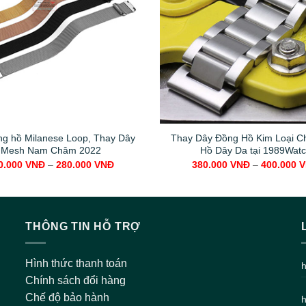
g hồ Milanese Loop, Thay Dây
Thay Dây Đồng Hồ Kim Loại C
Mesh Nam Châm 2022
Hồ Dây Da tại 1989Wat
0.000
VNĐ
–
280.000
VNĐ
380.000
VNĐ
–
400.000
V
THÔNG TIN HỖ TRỢ
Hình thức thanh toán
h
Chính sách đổi hàng
Chế độ bảo hành
h