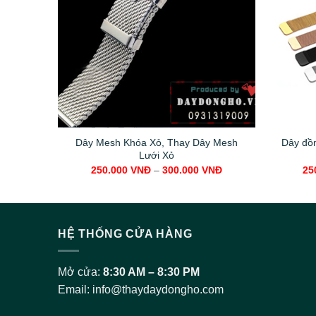
Dây Mesh Khóa Xỏ, Thay Dây Mesh
Dây đồn
Lưới Xỏ
250.000
VNĐ
–
300.000
VNĐ
25
HỆ THỐNG CỬA HÀNG
Mở cửa:
8:30 AM – 8:30 PM
Email:
info@thaydaydongho.com