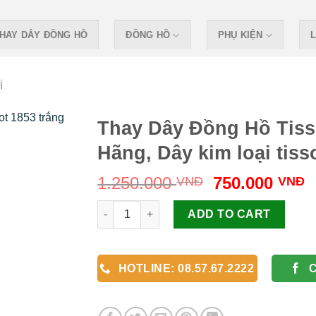
HAY DÂY ĐỒNG HỒ
ĐỒNG HỒ
PHỤ KIỆN
L
i
Thay Dây Đồng Hồ Tiss
Hãng, Dây kim loại tiss
Original
C
1.250.000
750.000
VNĐ
VNĐ
price
p
Thay Dây Đồng Hồ Tissot Chính Hãng, Dây kim
was:
i
ADD TO CART
1.250.000 VN
7
HOTLINE: 08.57.67.2222