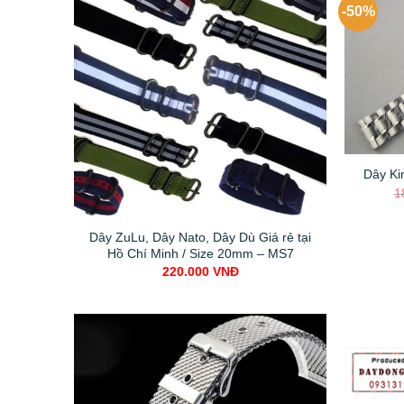
-50%
Dây Ki
1
Dây ZuLu, Dây Nato, Dây Dù Giá rẻ tại
Hồ Chí Minh / Size 20mm – MS7
220.000
VNĐ