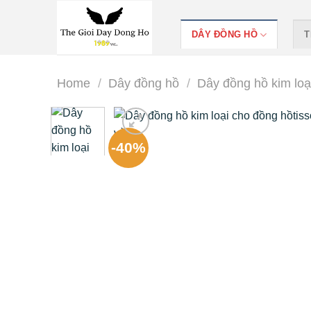
Skip
to
DÂY ĐỒNG HỒ
T
content
Home
/
Dây đồng hồ
/
Dây đồng hồ kim loạ
-40%