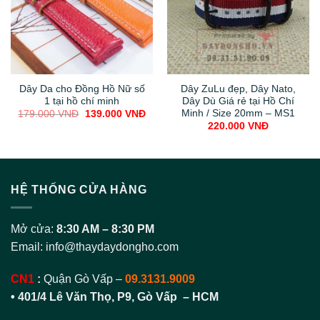
Dây Da cho Đồng Hồ Nữ số
Dây ZuLu đẹp, Dây Nato,
1 tại hồ chí minh
Dây Dù Giá rẻ tại Hồ Chí
Minh / Size 20mm – MS1
Original
Current
179.000
VNĐ
139.000
VNĐ
price
price
220.000
VNĐ
was:
is:
179.000 VNĐ.
139.000 VNĐ.
HỆ THỐNG CỬA HÀNG
Mở cửa:
8:30 AM – 8:30 PM
Email:
info@thaydaydongho.com
CN1
:
Quận Gò Vấp –
09.3131.9009
• 401/4 Lê Văn Thọ, P9, Gò Vấp – HCM