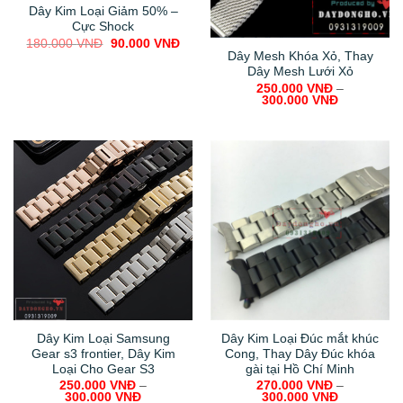
Dây Kim Loại Giảm 50% –
Cực Shock
Original
Current
180.000
VNĐ
90.000
VNĐ
price
price
Dây Mesh Khóa Xỏ, Thay
was:
is:
Dây Mesh Lưới Xỏ
180.000 VNĐ.
90.000 VNĐ.
250.000
VNĐ
–
300.000
VNĐ
Dây Kim Loại Samsung
Dây Kim Loại Đúc mắt khúc
Gear s3 frontier, Dây Kim
Cong, Thay Dây Đúc khóa
Loại Cho Gear S3
gài tại Hồ Chí Minh
250.000
VNĐ
–
270.000
VNĐ
–
300.000
VNĐ
300.000
VNĐ