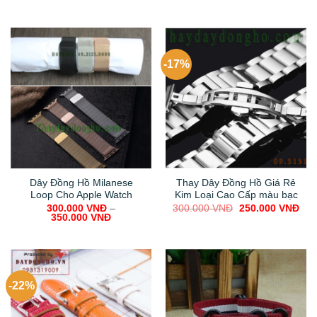
-17%
Dây Đồng Hồ Milanese
Thay Dây Đồng Hồ Giá Rẻ
Loop Cho Apple Watch
Kim Loại Cao Cấp màu bạc
Original
Cur
300.000
VNĐ
–
300.000
VNĐ
250.000
VNĐ
price
pric
350.000
VNĐ
was:
is:
300.000 VNĐ.
250
-22%