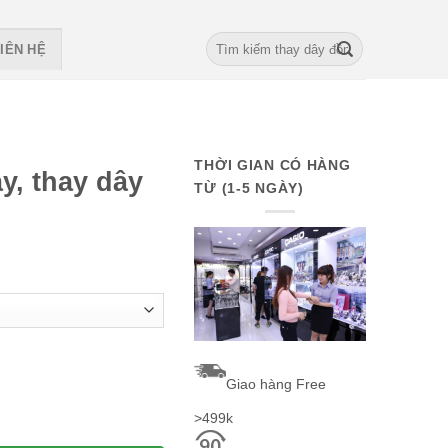
Search
IÊN HỆ
for:
THỜI GIAN CÓ HÀNG
y, thay dây
TỪ (1-5 NGÀY)
evenfriday quantity
Giao hàng Free
>499k