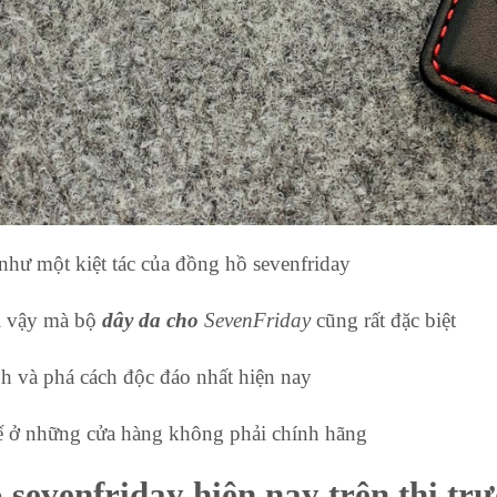
như một kiệt tác của đồng hồ sevenfriday
vì vậy mà bộ
dây da cho
SevenFriday
cũng rất đặc biệt
h và phá cách độc đáo nhất hiện nay
hế ở những cửa hàng không phải chính hãng
 sevenfriday hiện nay trên thị tr