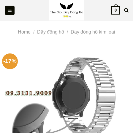
Skip
0
to
content
Home
/
Dây đồng hồ
/
Dây đồng hồ kim loại
-17%