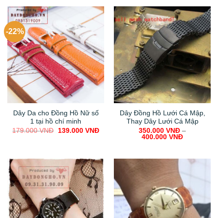
-22%
Dây Da cho Đồng Hồ Nữ số
Dây Đồng Hồ Lưới Cá Mập,
1 tại hồ chí minh
Thay Dây Lưới Cá Mập
Original
Current
179.000
VNĐ
139.000
VNĐ
350.000
VNĐ
–
price
price
400.000
VNĐ
was:
is:
179.000 VNĐ.
139.000 VNĐ.