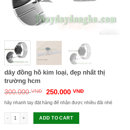
dây đồng hồ kim loại, đẹp nhất thị
trường hcm
Original
Current
300.000
250.000
VNĐ
VNĐ
price
price
hãy nhanh tay đặt hàng để nhận được nhiều đãi nhé
was:
is:
300.000 VNĐ.
250.000 VNĐ.
dây đồng hồ kim loại, đẹp nhất thị trường hcm quantity
ADD TO CART