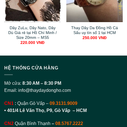
Dây ZuLu, Dây Nato, Dây
Thay Dây Da Đồng Hồ Cá
Dù Giá rẻ tại Hồ Chí Minh /
Sấu uy tín số 1 tại HCM
Size 20mm – MS5
250.000
VNĐ
220.000
VNĐ
HỆ THỐNG CỬA HÀNG
Mở cửa:
8:30 AM – 8:30 PM
Email:
info@thaydaydongho.com
CN1
:
Quận Gò Vấp –
09.3131.9009
• 401/4 Lê Văn Thọ, P9, Gò Vấp – HCM
CN2
Quận Bình Thạnh
–
08.5767.2222