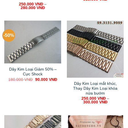
250.000
VNĐ
–
280.000
VNĐ
-50%
Dây Kim Loại Giảm 50% –
Cực Shock
Original
Current
180.000
VNĐ
90.000
VNĐ
price
price
Dây Kim Loại mắt khúc,
was:
is:
Thay Dây Kim Loại khóa
180.000 VNĐ.
90.000 VNĐ.
nửa bướm
250.000
VNĐ
–
300.000
VNĐ