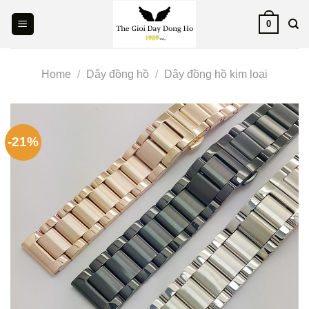
Skip
0
to
content
Home
/
Dây đồng hồ
/
Dây đồng hồ kim loại
-21%