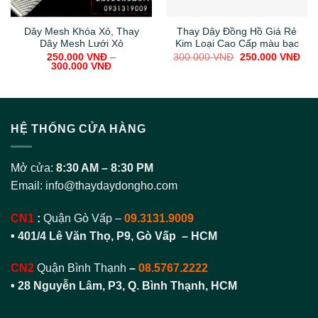
Dây Mesh Khóa Xỏ, Thay
Thay Dây Đồng Hồ Giá Rẻ
Dây Mesh Lưới Xỏ
Kim Loại Cao Cấp màu bạc
Original
Cur
250.000
VNĐ
–
300.000
VNĐ
250.000
VNĐ
price
pric
300.000
VNĐ
was:
is:
300.000 VNĐ.
250
HỆ THỐNG CỬA HÀNG
Mở cửa:
8:30 AM – 8:30 PM
Email:
info@thaydaydongho.com
CN1
:
Quận Gò Vấp –
09.3131.9009
• 401/4 Lê Văn Thọ, P9, Gò Vấp – HCM
CN2
Quận Bình Thạnh
–
08.5767.2222
•
28 Nguyễn Lâm, P3, Q. Bình Thạnh, HCM