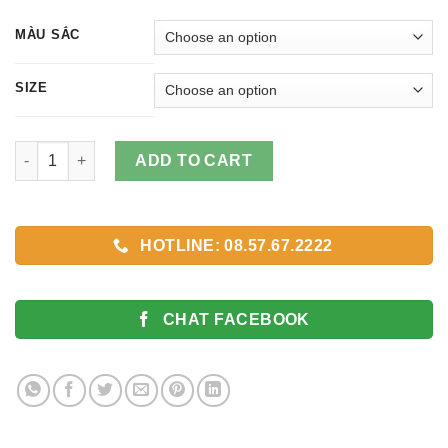
MÀU SẮC
SIZE
Dây Kim Loại Lưới Mắt To, Dây Mesh Mắt To cho đồng hồ quant
ADD TO CART
HOTLINE: 08.57.67.2222
CHAT FACEBOOK