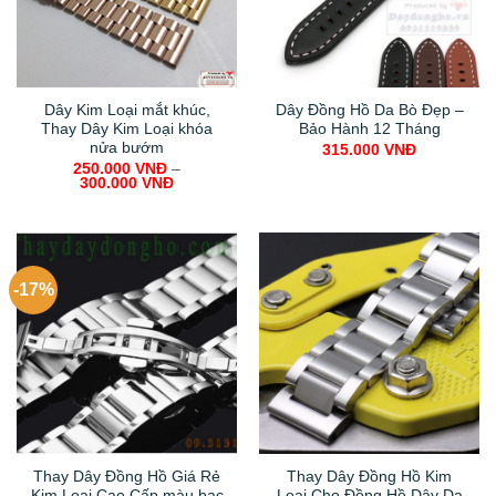
Dây Kim Loại mắt khúc,
Dây Đồng Hồ Da Bò Đẹp –
Thay Dây Kim Loại khóa
Bảo Hành 12 Tháng
nửa bướm
315.000
VNĐ
250.000
VNĐ
–
300.000
VNĐ
-17%
Thay Dây Đồng Hồ Giá Rẻ
Thay Dây Đồng Hồ Kim
Kim Loại Cao Cấp màu bạc
Loại Cho Đồng Hồ Dây Da