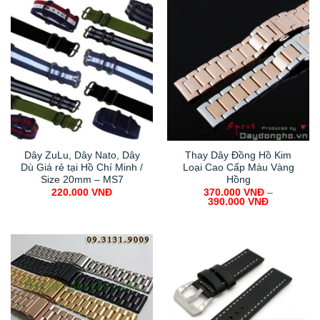
Dây ZuLu, Dây Nato, Dây
Thay Dây Đồng Hồ Kim
Dù Giá rẻ tại Hồ Chí Minh /
Loại Cao Cấp Màu Vàng
Size 20mm – MS7
Hồng
220.000
VNĐ
370.000
VNĐ
–
390.000
VNĐ