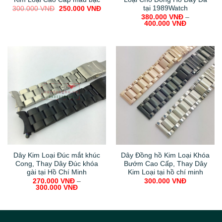
tại 1989Watch
Original
Current
300.000
VNĐ
250.000
VNĐ
price
price
380.000
VNĐ
–
was:
is:
400.000
VNĐ
300.000 VNĐ.
250.000 VNĐ.
Dây Kim Loại Đúc mắt khúc
Dây Đồng hồ Kim Loại Khóa
Cong, Thay Dây Đúc khóa
Bướm Cao Cấp, Thay Dây
gài tại Hồ Chí Minh
Kim Loại tại hồ chí minh
270.000
VNĐ
–
300.000
VNĐ
300.000
VNĐ