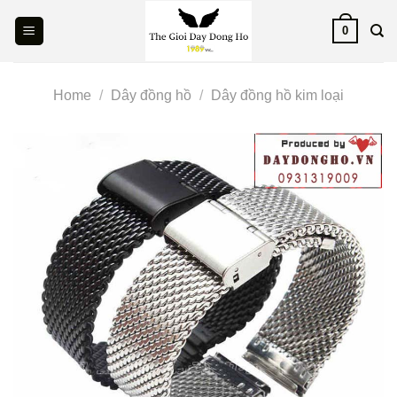
Skip
0
to
content
Home
/
Dây đồng hồ
/
Dây đồng hồ kim loại