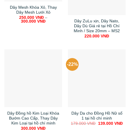
Dây Mesh Khóa Xỏ, Thay
Dây Mesh Lưới Xỏ
250.000
VNĐ
–
Dây ZuLu xịn, Dây Nato,
300.000
VNĐ
Dây Dù Giá rẻ tại Hồ Chí
Minh / Size 20mm – MS2
220.000
VNĐ
-22%
Dây Đồng hồ Kim Loại Khóa
Dây Da cho Đồng Hồ Nữ số
Bướm Cao Cấp, Thay Dây
1 tại hồ chí minh
Kim Loại tại hồ chí minh
Original
Cur
179.000
VNĐ
139.000
VNĐ
price
pric
300.000
VNĐ