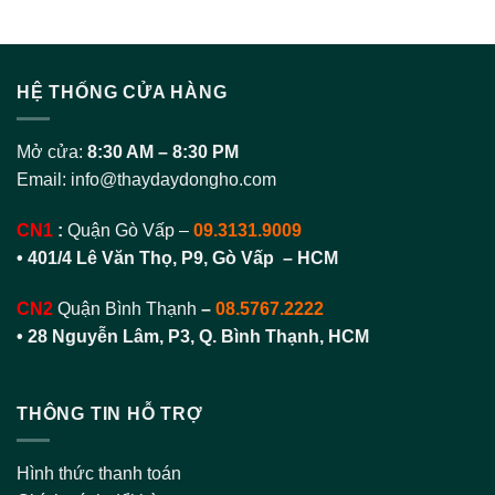
was:
is:
179.000 VNĐ.
139
HỆ THỐNG CỬA HÀNG
Mở cửa:
8:30 AM – 8:30 PM
Email:
info@thaydaydongho.com
CN1
:
Quận Gò Vấp –
09.3131.9009
• 401/4 Lê Văn Thọ, P9, Gò Vấp – HCM
CN2
Quận Bình Thạnh
–
08.5767.2222
•
28 Nguyễn Lâm, P3, Q. Bình Thạnh, HCM
THÔNG TIN HỖ TRỢ
Hình thức thanh toán