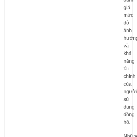
giá
mức
độ
ảnh
hưởn
và
khả
năng
tài
chính
của
người
sử
dụng
đồng
hồ.
Nhữn