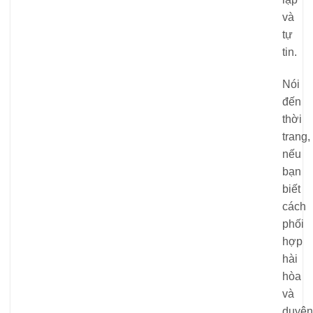
và
tự
tin.
Nói
đến
thời
trang,
nếu
bạn
biết
cách
phối
hợp
hài
hòa
và
duyên