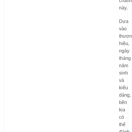
chảnh
này.
Dựa
vào
thươn
hiệu,
ngày
tháng
năm
sinh
và
kiểu
dáng,
bên
kia
có
thể
đánh