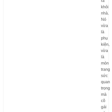
ra
khỏi
nhà.
Nó
vừa
là
phụ
kiện,
vừa
là
món
trang
sức
quan
trọng
mà
cô
gái