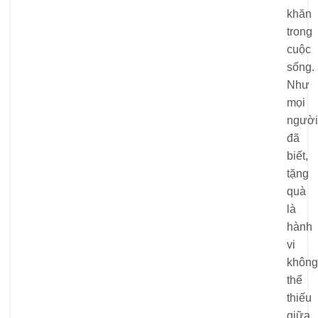
khăn
trong
cuộc
sống.
Như
mọi
người
đã
biết,
tặng
quà
là
hành
vi
không
thể
thiếu
giữa