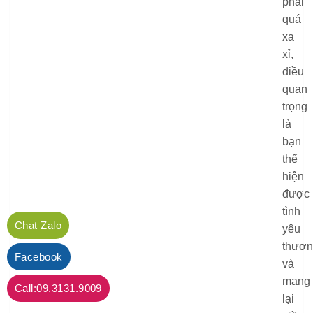
phải
quá
xa
xỉ,
điều
quan
trọng
là
bạn
thể
hiện
được
tình
Chat Zalo
yêu
thươn
Facebook
và
mang
Call:09.3131.9009
lại