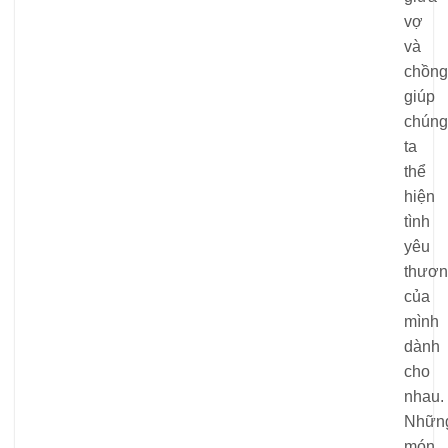
vợ
và
chồng
giúp
chúng
ta
thể
hiện
tình
yêu
thươn
của
mình
dành
cho
nhau.
Nhữn
món