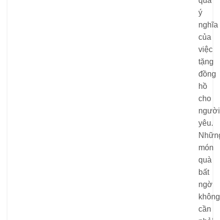
qua
ý
nghĩa
của
việc
tặng
đồng
hồ
cho
người
yêu.
Nhữn
món
quà
bất
ngờ
không
cần