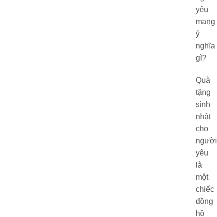
Quà
tặng
sinh
nhật
cho
người
yêu
là
một
chiếc
đồng
hồ