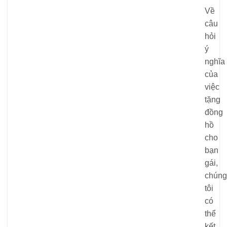
Về
câu
hỏi
ý
nghĩa
của
việc
tặng
đồng
hồ
cho
bạn
gái,
chúng
tôi
có
thể
kết