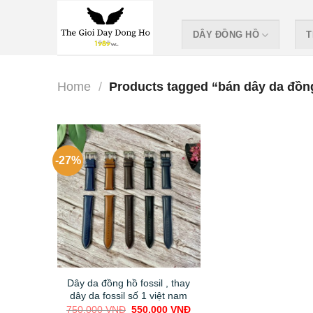
Skip
to
DÂY ĐỒNG HỒ
T
content
Home
/
Products tagged “bán dây da đồng
-27%
Dây da đồng hồ fossil , thay
dây da fossil số 1 việt nam
Original
Current
750.000
VNĐ
550.000
VNĐ