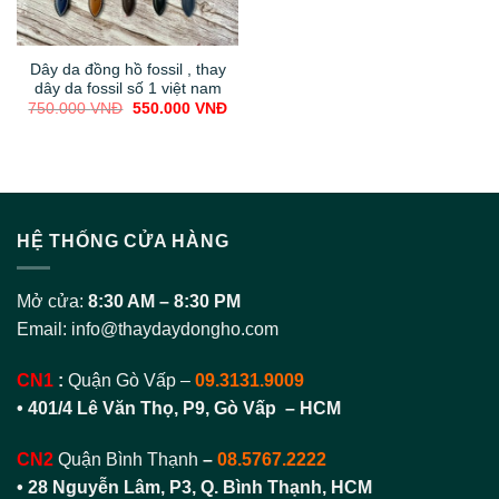
Dây da đồng hồ fossil , thay
dây da fossil số 1 việt nam
Original
Current
750.000
VNĐ
550.000
VNĐ
price
price
was:
is:
750.000 VNĐ.
550.000 VNĐ.
HỆ THỐNG CỬA HÀNG
Mở cửa:
8:30 AM – 8:30 PM
Email:
info@thaydaydongho.com
CN1
:
Quận Gò Vấp –
09.3131.9009
• 401/4 Lê Văn Thọ, P9, Gò Vấp – HCM
CN2
Quận Bình Thạnh
–
08.5767.2222
•
28 Nguyễn Lâm, P3, Q. Bình Thạnh, HCM