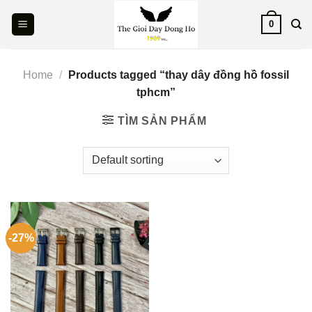
Skip
0
to
content
Home
/
Products tagged “thay dây đồng hồ fossil
tphcm”
TÌM SẢN PHẨM
-27%