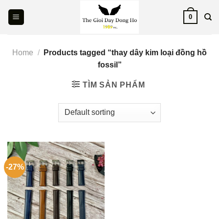
Skip
0
to
content
Home
/
Products tagged “thay dây kim loại đồng hồ
fossil”
TÌM SẢN PHẨM
-27%