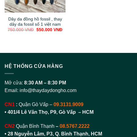
Dây da đồng hồ fossil , thay
dây da fossil số 1 việt nam
Original
Current
750.000
VNĐ
550.000
VNĐ
price
price
was:
is:
750.000 VNĐ.
550.000 VNĐ.
HỆ THỐNG CỬA HÀNG
Mở cửa:
8:30 AM – 8:30 PM
Email:
info@thaydaydongho.com
CN1
:
Quận Gò Vấp –
09.3131.9009
• 401/4 Lê Văn Thọ, P9, Gò Vấp – HCM
CN2
Quận Bình Thạnh
–
08.5767.2222
•
28 Nguyễn Lâm, P3, Q. Bình Thạnh, HCM