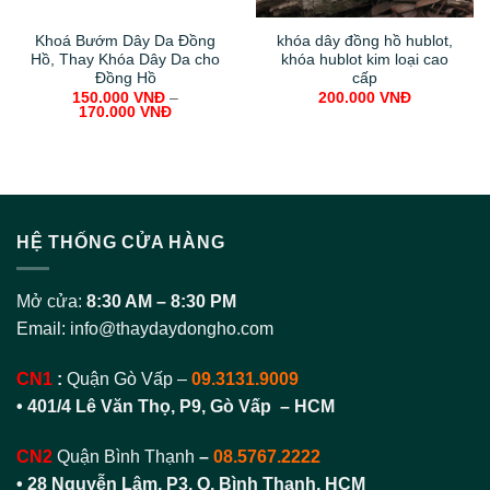
Khoá Bướm Dây Da Đồng
khóa dây đồng hồ hublot,
Hồ, Thay Khóa Dây Da cho
khóa hublot kim loại cao
Đồng Hồ
cấp
150.000
VNĐ
–
200.000
VNĐ
170.000
VNĐ
HỆ THỐNG CỬA HÀNG
Mở cửa:
8:30 AM – 8:30 PM
Email:
info@thaydaydongho.com
CN1
:
Quận Gò Vấp –
09.3131.9009
• 401/4 Lê Văn Thọ, P9, Gò Vấp – HCM
CN2
Quận Bình Thạnh
–
08.5767.2222
•
28 Nguyễn Lâm, P3, Q. Bình Thạnh, HCM