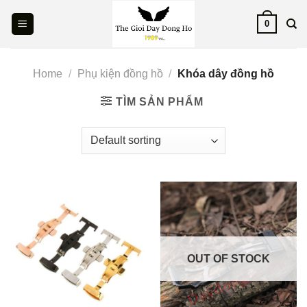
Skip
0
to
content
Home
/
Phụ kiện đồng hồ
/
Khóa dây đồng hồ
TÌM SẢN PHẨM
OUT OF STOCK