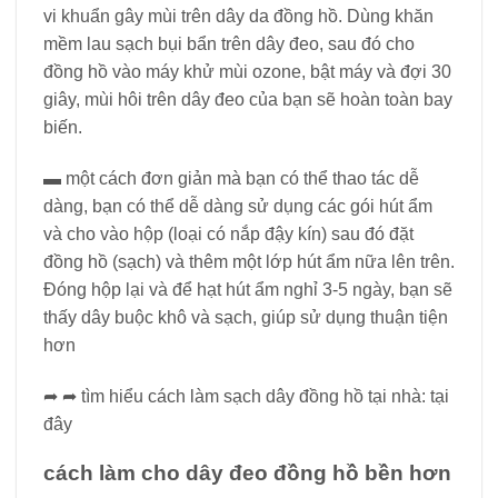
vi khuẩn gây mùi trên dây da đồng hồ. Dùng khăn
mềm lau sạch bụi bẩn trên dây đeo, sau đó cho
đồng hồ vào máy khử mùi ozone, bật máy và đợi 30
giây, mùi hôi trên dây đeo của bạn sẽ hoàn toàn bay
biến.
▬ một cách đơn giản mà bạn có thể thao tác dễ
dàng, bạn có thể dễ dàng sử dụng các gói hút ẩm
và cho vào hộp (loại có nắp đậy kín) sau đó đặt
đồng hồ (sạch) và thêm một lớp hút ẩm nữa lên trên.
Đóng hộp lại và để hạt hút ẩm nghỉ 3-5 ngày, bạn sẽ
thấy dây buộc khô và sạch, giúp sử dụng thuận tiện
hơn
➦ ➦ tìm hiểu cách làm sạch dây đồng hồ tại nhà: tại
đây
cách làm cho dây đeo đồng hồ bền hơn