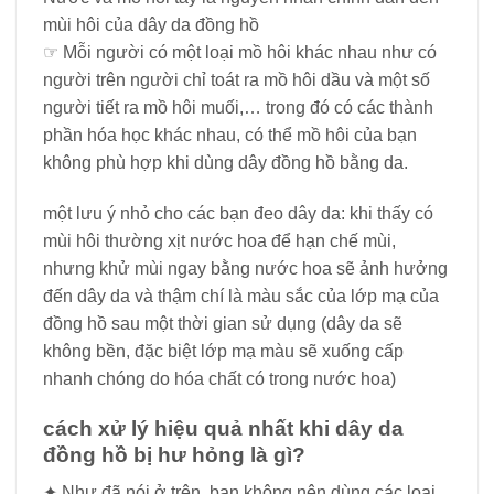
mùi hôi của dây da đồng hồ
☞ Mỗi người có một loại mồ hôi khác nhau như có
người trên người chỉ toát ra mồ hôi dầu và một số
người tiết ra mồ hôi muối,… trong đó có các thành
phần hóa học khác nhau, có thể mồ hôi của bạn
không phù hợp khi dùng dây đồng hồ bằng da.
một lưu ý nhỏ cho các bạn đeo dây da: khi thấy có
mùi hôi thường xịt nước hoa để hạn chế mùi,
nhưng khử mùi ngay bằng nước hoa sẽ ảnh hưởng
đến dây da và thậm chí là màu sắc của lớp mạ của
đồng hồ sau một thời gian sử dụng (dây da sẽ
không bền, đặc biệt lớp mạ màu sẽ xuống cấp
nhanh chóng do hóa chất có trong nước hoa)
cách xử lý hiệu quả nhất khi dây da
đồng hồ bị hư hỏng là gì?
✦ Như đã nói ở trên, bạn không nên dùng các loại