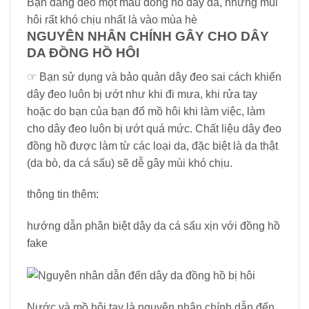
Bạn đang đeo một mẫu đồng hồ dây da, nhưng mùi
hôi rất khó chịu nhất là vào mùa hè
NGUYÊN NHÂN CHÍNH GÂY CHO DÂY
DA ĐỒNG HỒ HÔI
☞ Bạn sử dụng và bảo quản dây đeo sai cách khiến
dây đeo luôn bị ướt như khi đi mưa, khi rửa tay
hoặc do bạn của bạn đổ mồ hôi khi làm việc, làm
cho dây đeo luôn bị ướt quá mức. Chất liệu dây đeo
đồng hồ được làm từ các loại da, đặc biệt là da thật
(da bò, da cá sấu) sẽ dễ gây mùi khó chịu.
thông tin thêm:
hướng dẫn phân biệt dây da cá sấu xịn với đồng hồ
fake
Nước và mồ hôi tay là nguyên nhân chính dẫn đến