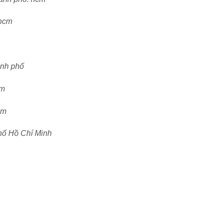
 hcm
ành phố
cm
cm
phố Hồ Chí Minh