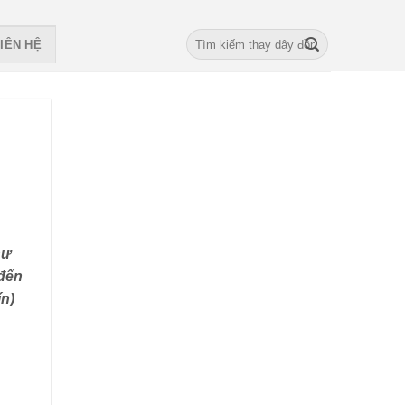
Search
IÊN HỆ
for:
hư
 đến
ín)