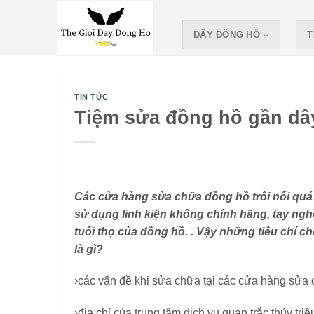
Skip
to
DÂY ĐỒNG HỒ
T
content
TIN TỨC
Tiệm sửa đồng hồ gần dâ
Các cửa hàng sửa chữa đồng hồ trôi nổi quá 
sử dụng linh kiện không chính hãng, tay n
tuổi thọ của đồng hồ. . Vậy những tiêu chí 
là gì?
›các vấn đề khi sửa chữa tại các cửa hàng sửa
›địa chỉ của trung tâm dịch vụ quan trắc thủy triề