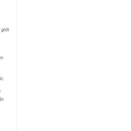
 giới
ảm
c.
i
ẩn