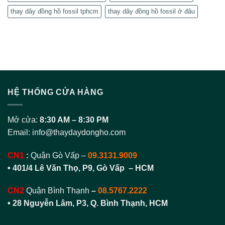
thay dây đồng hồ fossil tphcm
thay dây đồng hồ fossil ở đâu
HỆ THỐNG CỬA HÀNG
Mở cửa:
8:30 AM – 8:30 PM
Email:
info@thaydaydongho.com
CN1
:
Quận Gò Vấp –
09.3131.9009
• 401/4 Lê Văn Thọ, P9, Gò Vấp – HCM
CN2
Quận Bình Thạnh
–
08.5767.2222
•
28 Nguyễn Lâm, P3, Q. Bình Thạnh, HCM