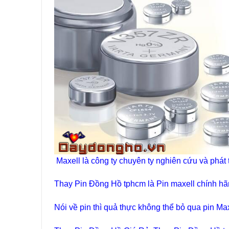
Maxell là công ty chuyên ty nghiên cứu và phát
Thay Pin Đồng Hồ tphcm là Pin maxell chính h
Nói về pin thì quả thực không thể bỏ qua pin M