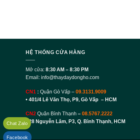
HỆ THỐNG CỬA HÀNG
Mở cửa:
8:30 AM – 8:30 PM
Email:
info@thaydaydongho.com
CN1
:
Quận Gò Vấp –
09.3131.9009
• 401/4 Lê Văn Thọ, P9, Gò Vấp – HCM
CN2
Quận Bình Thạnh
–
08.5767.2222
•
28 Nguyễn Lâm, P3, Q. Bình Thạnh, HCM
Chat Zalo
Facebook