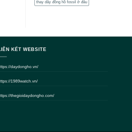
thay dây đồng hồ fossil ở đâu
LIÊN KẾT WEBSITE
ttps://daydongho.vn/
ttps://1989watch.vn/
ttps://thegioidaydongho.com/