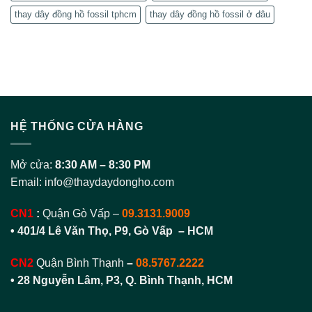
thay dây đồng hồ fossil tphcm
thay dây đồng hồ fossil ở đâu
HỆ THỐNG CỬA HÀNG
Mở cửa:
8:30 AM – 8:30 PM
Email:
info@thaydaydongho.com
CN1
:
Quận Gò Vấp –
09.3131.9009
• 401/4 Lê Văn Thọ, P9, Gò Vấp – HCM
CN2
Quận Bình Thạnh
–
08.5767.2222
•
28 Nguyễn Lâm, P3, Q. Bình Thạnh, HCM