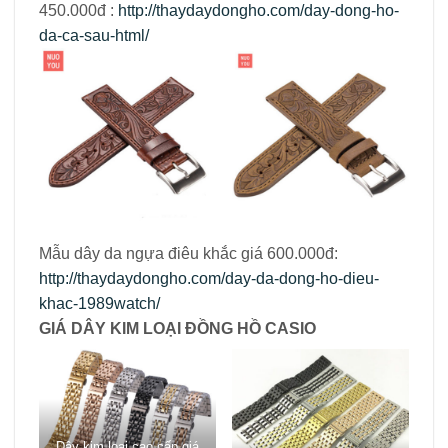
450.000đ :
http://thaydaydongho.com/day-dong-ho-
da-ca-sau-html/
Mẫu dây da ngựa điêu khắc giá 600.000đ:
http://thaydaydongho.com/day-da-dong-ho-dieu-
khac-1989watch/
GIÁ DÂY KIM LOẠI ĐỒNG HỒ CASIO
Dây kim loại cao cấp giá