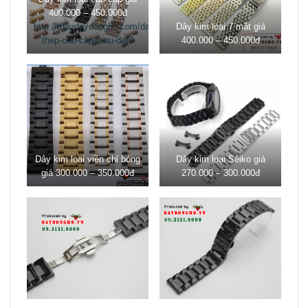
400.000 – 450.000đ
http://thaydaydongho.com/day-
Dây kim loại 7 mắt giá
thep-cao-cap-mau-den/
400.000 – 450.000đ
Dây kim loại viền chỉ bóng
Dây kim loại Seiko giá
giá 300.000 – 350.000đ
270.000 – 300.000đ