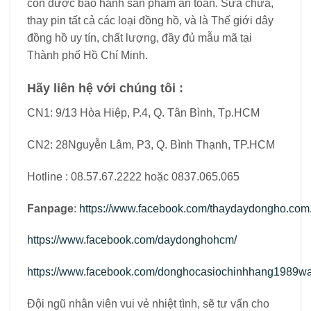
còn được bảo hành sản phẩm an toàn. Sửa chữa,
thay pin tất cả các loại đồng hồ, và là Thế giới dây
đồng hồ uy tín, chất lượng, đầy đủ mẫu mã tại
Thành phố Hồ Chí Minh.
Hãy liên hệ với chúng tôi :
CN1: 9/13 Hòa Hiệp, P.4, Q. Tân Bình, Tp.HCM
CN2: 28Nguyễn Lâm, P3, Q. Bình Thạnh, TP.HCM
Hotline : 08.57.67.2222 hoặc 0837.065.065
Fanpage
:
https://www.facebook.com/thaydaydongho.com.
https://www.facebook.com/daydonghohcm/
https://www.facebook.com/donghocasiochinhhang1989wa
Đội ngũ nhân viên vui vẻ nhiệt tình, sẽ tư vấn cho