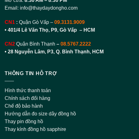
Mở cửa:
8:30 AM – 8:30 PM
Email:
info@thaydaydongho.com
CN1
:
Quận Gò Vấp –
09.3131.9009
• 401/4 Lê Văn Thọ, P9, Gò Vấp – HCM
CN2
Quận Bình Thạnh
–
08.5767.2222
•
28 Nguyễn Lâm, P3, Q. Bình Thạnh, HCM
THÔNG TIN HỖ TRỢ
Hình thức thanh toán
Chính sách đổi hàng
Chế độ bảo hành
Hướng dẫn đo size dây đồng hồ
Thay pin đồng hồ
Thay kính đồng hồ sapphire