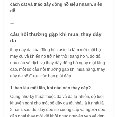
cách cắt và tháo dây đồng hồ siêu nhanh, siêu
dễ
︽
câu hỏi thường gặp khi mua, thay dây
da
thay dây da của đồng hồ casio là làm mới một bộ
máy cũ và khiến nó trở nên thời trang hơn. do đó,
nhu cầu về dịch vụ thay dây đồng hồ ngày một tăng
cao. một số câu hỏi thường gặp khi mua hàng, thay
dây da sẽ được các bạn giải đáp.
1. bao lâu một lần, khi nào nên thay cáp?
Cũng như kỹ thuật thuộc da và da tự nhiên, độ tuổi
khuyến nghị cho một bộ dây da tốt nhất là ít nhất là
3 năm. sau đó, dây đeo sẽ xuống cấp và người đeo
cần phải thay mới để khôi phục nguyên vẹn vẻ đẹp