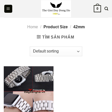
Skip
0
to
content
Home
/
Product Size
/
42mm
TÌM SẢN PHẨM