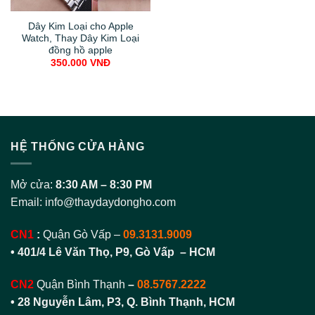
Dây Kim Loại cho Apple
Watch, Thay Dây Kim Loại
đồng hồ apple
350.000
VNĐ
HỆ THỐNG CỬA HÀNG
Mở cửa:
8:30 AM – 8:30 PM
Email:
info@thaydaydongho.com
CN1
:
Quận Gò Vấp –
09.3131.9009
• 401/4 Lê Văn Thọ, P9, Gò Vấp – HCM
CN2
Quận Bình Thạnh
–
08.5767.2222
•
28 Nguyễn Lâm, P3, Q. Bình Thạnh, HCM