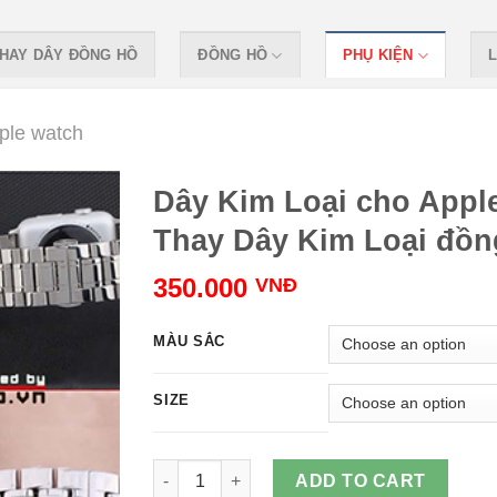
HAY DÂY ĐỒNG HỒ
ĐỒNG HỒ
PHỤ KIỆN
L
ple watch
Dây Kim Loại cho Appl
Thay Dây Kim Loại đồn
350.000
VNĐ
MÀU SẮC
SIZE
Dây Kim Loại cho Apple Watch, Thay Dây Kim
ADD TO CART