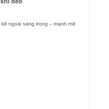
 khi đeo
ẻ bề ngoài sang trọng – mạnh mẽ