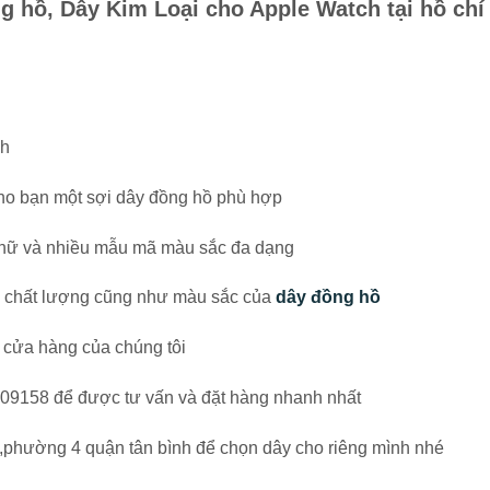
g hồ, Dây Kim Loại cho Apple Watch tại hồ chí
nh
 cho bạn một sợi dây đồng hồ phù hợp
 nữ và nhiều mẫu mã màu sắc đa dạng
ề chất lượng cũng như màu sắc của
dây đồng hồ
 cửa hàng của chúng tôi
9109158 để được tư vấn và đặt hàng nhanh nhất
p ,phường 4 quận tân bình để chọn dây cho riêng mình nhé