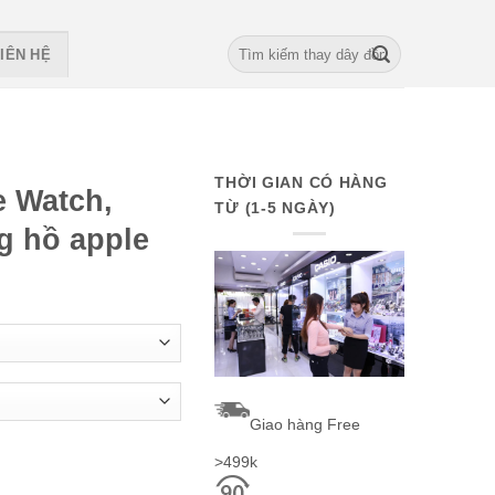
Search
IÊN HỆ
for:
THỜI GIAN CÓ HÀNG
e Watch,
TỪ (1-5 NGÀY)
g hồ apple
Giao hàng Free
>499k
 Loại đồng hồ apple quantity