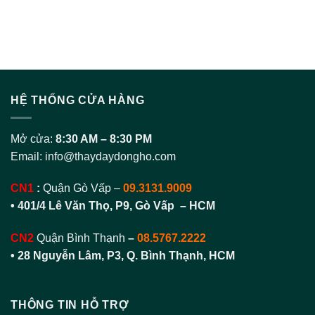
HỆ THỐNG CỬA HÀNG
Mở cửa:
8:30 AM – 8:30 PM
Email:
info@thaydaydongho.com
CN1
:
Quận Gò Vấp –
09.3131.9009
• 401/4 Lê Văn Thọ, P9, Gò Vấp – HCM
CN2
Quận Bình Thạnh
–
08.5767.2222
•
28 Nguyễn Lâm, P3, Q. Bình Thạnh, HCM
THÔNG TIN HỖ TRỢ