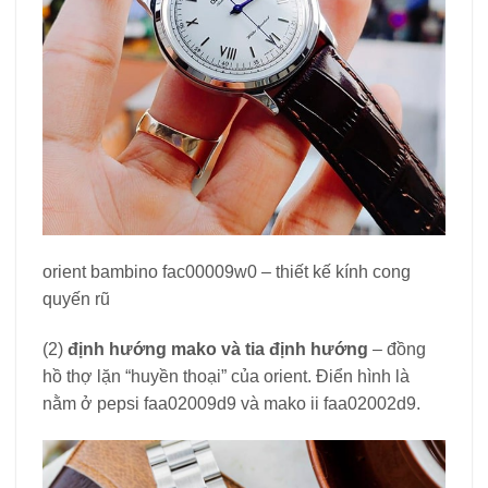
orient bambino fac00009w0 – thiết kế kính cong
quyến rũ
(2)
định hướng mako và tia định hướng
– đồng
hồ thợ lặn “huyền thoại” của orient. Điển hình là
nằm ở pepsi faa02009d9 và mako ii faa02002d9.