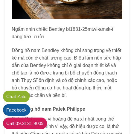
Ngắm nhìn chiếc Bentley bl1831-25mtwi-amsk-t
đang tươi cười
Đồng hồ nam Bendley không chỉ sang trọng về thiết
kế mà còn ở chất lượng cao. Điều làm nên sức hấp
dẫn của Bentley không chỉ ở giai đoạn thiết kế và
chế tạo là nó được trang bị bộ chuyển động thạch
anh Thụy Sĩ ổn định và có độ chính xác cao, hoặc
bộ chuyển động cơ học hoạt động kịp thời, một
cách chắc chắn và bền bỉ.
Chat Zalo
i.15 Đồng hồ nam Patek Philippe
Facebook
Patek Philippe – vị hoàng đế xa xỉ nhất trong thế
Call:09.3131.9009
giới đồng hồ. Chính vì vậy, đồ hiệu được coi là thứ
thể hiện đẳng cấp, sự giàu có và bản lĩnh của người