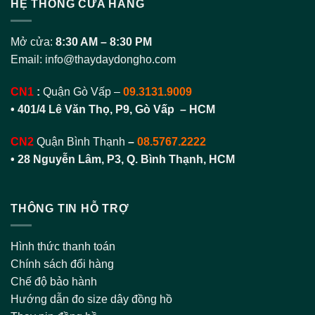
HỆ THỐNG CỬA HÀNG
Mở cửa:
8:30 AM – 8:30 PM
Email:
info@thaydaydongho.com
CN1
:
Quận Gò Vấp –
09.3131.9009
• 401/4 Lê Văn Thọ, P9, Gò Vấp – HCM
CN2
Quận Bình Thạnh
–
08.5767.2222
•
28 Nguyễn Lâm, P3, Q. Bình Thạnh, HCM
THÔNG TIN HỖ TRỢ
Hình thức thanh toán
Chính sách đổi hàng
Chế độ bảo hành
Hướng dẫn đo size dây đồng hồ