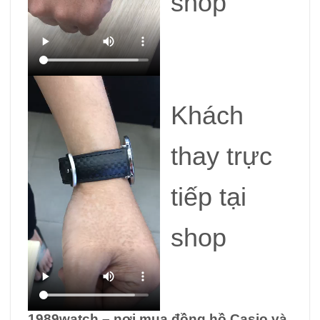
shop
Khách
thay trực
tiếp tại
shop
1989watch – nơi mua đồng hồ Casio và