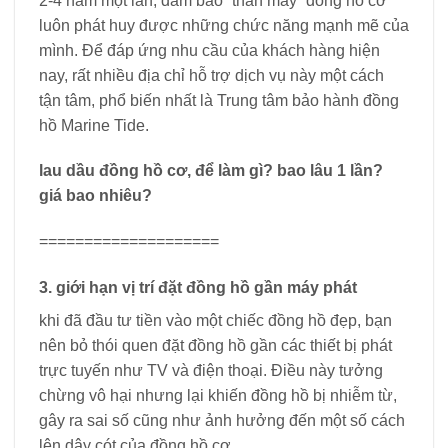
2-4 năm một lần, đảm bảo “thân máy” đồng hồ cơ
luôn phát huy được những chức năng mạnh mẽ của
mình. Để đáp ứng nhu cầu của khách hàng hiện
nay, rất nhiều địa chỉ hỗ trợ dịch vụ này một cách
tận tâm, phổ biến nhất là Trung tâm bảo hành đồng
hồ Marine Tide.
lau dầu đồng hồ cơ, để làm gì? bao lâu 1 lần?
giá bao nhiêu?
====================
3. giới hạn vị trí đặt đồng hồ gần máy phát
khi đã đầu tư tiền vào một chiếc đồng hồ đẹp, bạn
nên bỏ thói quen đặt đồng hồ gần các thiết bị phát
trực tuyến như TV và điện thoại. Điều này tưởng
chừng vô hại nhưng lại khiến đồng hồ bị nhiễm từ,
gây ra sai số cũng như ảnh hưởng đến một số cách
lên dây cót của đồng hồ cơ.