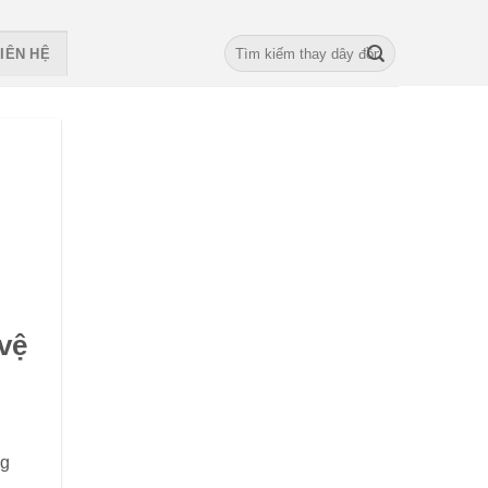
Search
IÊN HỆ
for:
vệ
ng