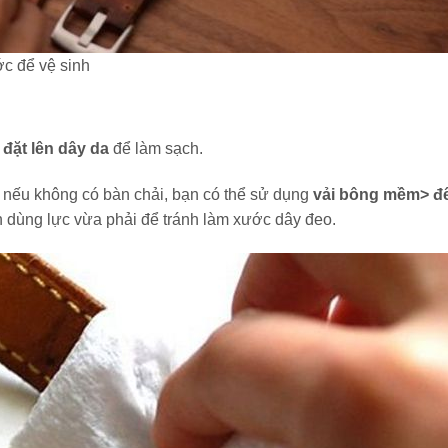
ớc để vệ sinh
 đặt lên dây da
để làm sạch.
 nếu không có bàn chải, bạn có thể sử dụng
vải bông mềm> đ
n dùng lực vừa phải để tránh làm xước dây đeo.