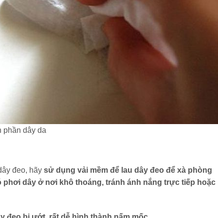
n phần dây da
 dây đeo, hãy
sử dụng vải mềm để lau dây đeo để xà phòng
phơi dây ở nơi khô thoáng, tránh ánh nắng trực tiếp hoặc
ây đeo bị ướt, rất dễ hình thành nấm mốc.