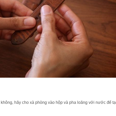
ếu không, hãy cho xà phòng vào hộp và pha loãng với nước để t