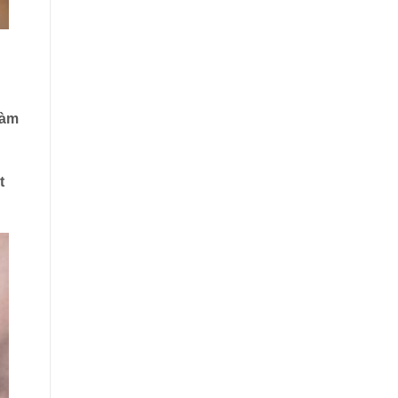
làm
t