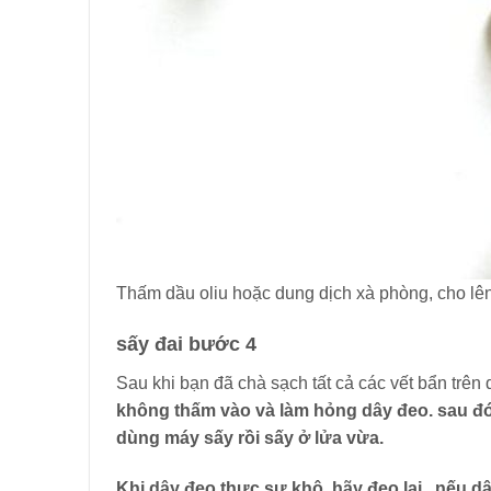
Thấm dầu oliu hoặc dung dịch xà phòng, cho lê
sấy đai bước 4
Sau khi bạn đã chà sạch tất cả các vết bẩn trên
không thấm vào và làm hỏng dây đeo. sau đó 
dùng máy sấy rồi sấy ở lửa vừa.
Khi dây đeo thực sự khô, hãy đeo lại
. nếu d