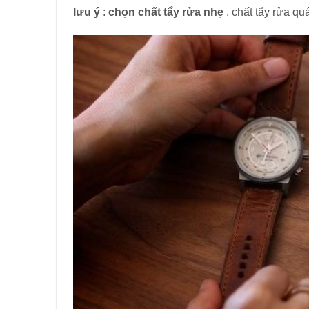
lưu ý
:
chọn chất tẩy rửa nhẹ
, chất tẩy rửa q