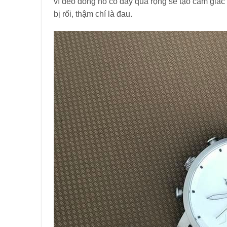
vì đeo đồng hồ có dây quá rộng sẽ tạo cảm giác 
bị rối, thậm chí là đau.