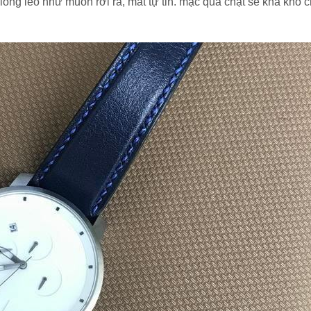
lỏng lẻo như muốn rơi ra, mất tự tin. mặc quá chật sẽ khá khó c