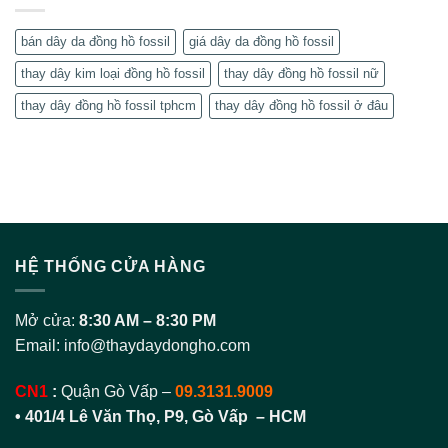
bán dây da đồng hồ fossil
giá dây da đồng hồ fossil
thay dây kim loại đồng hồ fossil
thay dây đồng hồ fossil nữ
thay dây đồng hồ fossil tphcm
thay dây đồng hồ fossil ở đâu
HỆ THỐNG CỬA HÀNG
Mở cửa:
8:30 AM – 8:30 PM
Email:
info@thaydaydongho.com
CN1
:
Quận Gò Vấp –
09.3131.9009
• 401/4 Lê Văn Thọ, P9, Gò Vấp – HCM