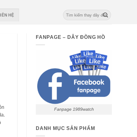
Search
IÊN HỆ
for:
FANPAGE – DÂY ĐỒNG HỒ
ôn
Fanpage 1989watch
da.
ồ
DANH MỤC SẢN PHẨM