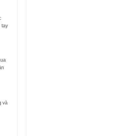
c
 tay
qua
ần
g và