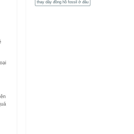
thay dây đồng hồ fossil ở đâu
ẻ
oại
iên
quá