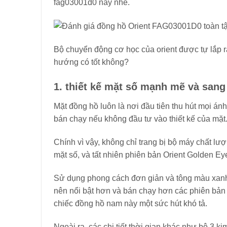
fag03001d0 này nhé.
Bộ chuyển động cơ học của orient được tự lắp r
hướng có tốt không?
1. thiết kế mặt số mạnh mẽ và sang
Mặt đồng hồ luôn là nơi đầu tiên thu hút mọi 
bán chạy nếu không đầu tư vào thiết kế của mặt
Chính vì vậy, không chỉ trang bị bộ máy chất lượ
mặt số, và tất nhiên phiên bản Orient Golden 
Sử dụng phong cách đơn giản và tông màu xanh
nên nổi bật hơn và bán chạy hơn các phiên bản k
chiếc đồng hồ nam này một sức hút khó tả.
Ngoài ra, các chi tiết thời gian khác như bộ 3 