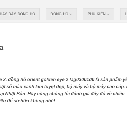
HAY DÂY ĐỒNG HỒ
ĐỒNG HỒ
PHỤ KIỆN
L
a
e 2, đồng hồ orient golden eye 2 fag03001d0 là sản phẩm y
i mặt số màu xanh lam tuyệt đẹp, bộ máy và bộ máy cao cấp.
tại Nhật Bản. Hãy cùng chúng tôi đánh giá đầy đủ về chiếc
riệu để sở hữu không nhé!