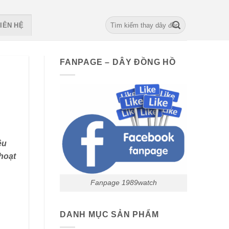
Search
IÊN HỆ
for:
FANPAGE – DÂY ĐỒNG HỒ
êu
 hoạt
Fanpage 1989watch
DANH MỤC SẢN PHẨM