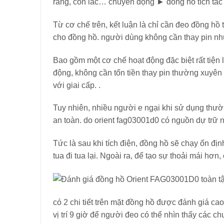
răng, con lắc… ​​chuyển động ► đồng hồ tích tắc
Từ cơ chế trên, kết luận là chỉ cần đeo đồng h
cho đồng hồ. người dùng không cần thay pin n
Bao gồm một cơ chế hoạt động đặc biệt rất tiện l
động, không cần tốn tiền thay pin thường xuyên 
với giai cấp. .
Tuy nhiên, nhiều người e ngại khi sử dụng thườ
an toàn. do orient fag03001d0 có nguồn dự trữ 
Tức là sau khi tích điện, đồng hồ sẽ chạy ổn đị
tua đi tua lại. Ngoài ra, để tạo sự thoải mái hơn,
có 2 chi tiết trên mặt đồng hồ được đánh giá c
vị trí 9 giờ để người đeo có thể nhìn thấy các 