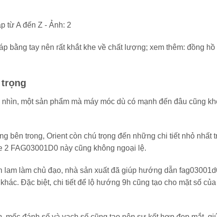
áp bằng tay nên rất khắt khe về chất lượng; xem thêm: đồng hồ
 trọng
ánh nhìn, một sản phẩm mà máy móc dù có mạnh đến đâu cũng kh
.
ng bên trong, Orient còn chú trọng đến những chi tiết nhỏ nhất t
Eye 2 FAG03001D0 này cũng không ngoại lệ.
 lam làm chủ đạo, nhà sản xuất đã giúp hướng dẫn fag03001d
hác. Đặc biệt, chi tiết để lộ hướng 9h cũng tạo cho mặt số của
kim, mốc đánh số và vạch số cũng tạo nên sự kết hợp đẹp mắt, gi