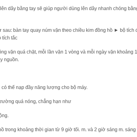
), lên dây bằng tay sẽ giúp người dùng lên dây nhanh chóng bằn
 sau: bàn tay quay núm vặn theo chiều kim đồng hồ ► bộ tích 
tích tắc
ông vặn quá chặt, mỗi lần vặn 1 vòng và mỗi ngày vặn khoảng 
ây nguồn.
ạn có thể nạp đầy năng lượng cho bộ máy.
 trường quá nóng, chẳng hạn như
động.
ồ trong khoảng thời gian từ 9 giờ tối. m. và 2 giờ sáng m. sán