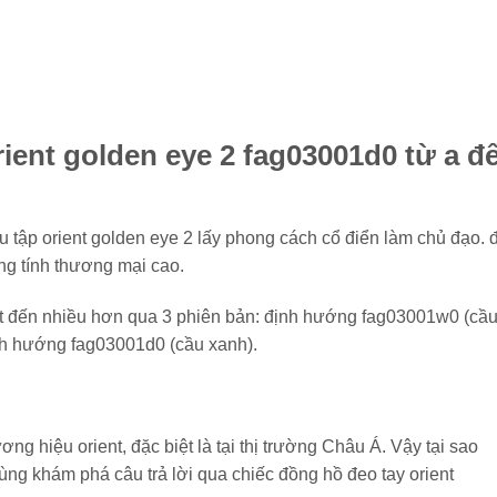
ient golden eye 2 fag03001d0 từ a đ
u tập orient golden eye 2 lấy phong cách cổ điển làm chủ đạo. 
ng tính thương mại cao.
ết đến nhiều hơn qua 3 phiên bản: định hướng fag03001w0 (cầ
nh hướng fag03001d0 (cầu xanh).
ng hiệu orient, đặc biệt là tại thị trường Châu Á. Vậy tại sao
ùng khám phá câu trả lời qua chiếc đồng hồ đeo tay orient