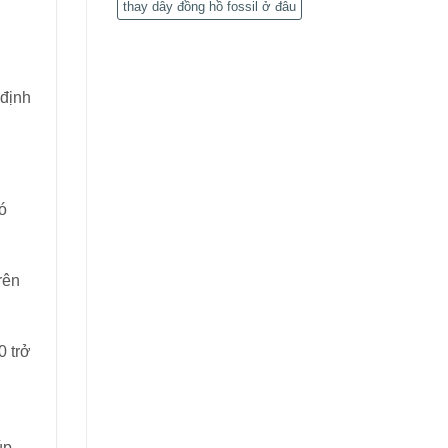
thay dây đồng hồ fossil ở đâu
 định
ó
rên
0 trở
úp