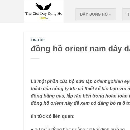
Skip
to
DÂY ĐỒNG HỒ
T
content
TIN TỨC
đồng hồ orient nam dây d
Là một phần của bộ sưu tập orient golden ey
thích của công ty khi có thiết kế táo bạo vớ
động bằng gas, lắp ráp bên trong hoàn toàn 
đồng hồ orient này để xem có đáng bỏ ra 8 t
tin tức có liên quan:
● 10 mẫu đồng hồ tự động cơ khí định hướng