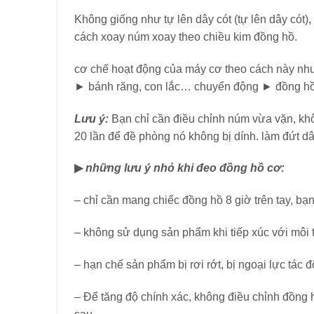
Không giống như tự lên dây cót (tự lên dây cót
cách xoay núm xoay theo chiều kim đồng hồ.
cơ chế hoạt động của máy cơ theo cách này như
► bánh răng, con lắc… ​​chuyển động ► đồng hồ 
Lưu ý:
Bạn chỉ cần điều chỉnh núm vừa vặn, kh
20 lần để đề phòng nó không bị dính. làm đứt d
▶
những lưu ý nhỏ khi đeo đồng hồ cơ:
– chỉ cần mang chiếc đồng hồ 8 giờ trên tay, b
– không sử dụng sản phẩm khi tiếp xúc với môi
– hạn chế sản phẩm bị rơi rớt, bị ngoại lực tác 
– Để tăng độ chính xác, không điều chỉnh đồng h