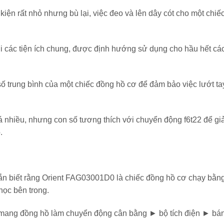
kiện rất nhỏ nhưng bù lại, việc đeo và lên dây cót cho một chiế
với các tiện ích chung, được định hướng sử dụng cho hầu hết cá
ố trung bình của một chiếc đồng hồ cơ để đảm bảo việc lướt ta
á nhiều, nhưng con số tương thích với chuyển động f6t22 để g
.
hắn biết rằng Orient FAG03001D0 là chiếc đồng hồ cơ chạy bằn
học bên trong.
 mang đồng hồ làm chuyển động cân bằng ► bộ tích điện ► bá