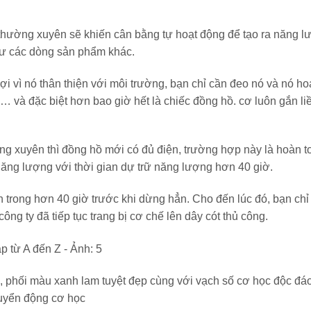
ồ thường xuyên sẽ khiến cân bằng tự hoạt động để tạo ra năng 
hư các dòng sản phẩm khác.
ợi vì nó thân thiện với môi trường, bạn chỉ cần đeo nó và nó ho
… và đặc biệt hơn bao giờ hết là chiếc đồng hồ. cơ luôn gắn li
ng xuyên thì đồng hồ mới có đủ điện, trường hợp này là hoàn t
năng lượng với thời gian dự trữ năng lượng hơn 40 giờ.
nh trong hơn 40 giờ trước khi dừng hẳn. Cho đến lúc đó, bạn chỉ
 công ty đã tiếp tục trang bị cơ chế lên dây cót thủ công.
ao, phối màu xanh lam tuyệt đẹp cùng với vạch số cơ học độc đá
chuyển động cơ học