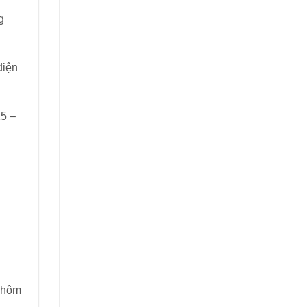
g
điện
15 –
g hôm