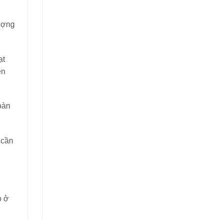
lượng
ạt
ền
oàn
 cần
o ở