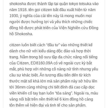
shokosha được thành lập tại quận tokyo totsuka vào
năm 1918. tên gọi citizen bắt đầu xuất hiện từ năm
1930, ý nghĩa của cái tên này là mong muốn mọi
người được hưởng lợi và yêu thích những chiếc
đồng hồ được phát triển của Viện Nghiên cứu Đồng
hồ Shokosha.
citizen luôn biết cách “đầu tư” vào những thiết kế
dành cho nữ với kiểu dáng độc đáo và hợp thời
trang. Nằm trong bộ sưu tập đa chức năng nổi tiếng
của Citizen, ED8160.09A có vẻ ngoài cực kỳ bắt
mắt, phù hợp với những cô nàng nữ tính nhưng yêu
cầu sự khác biệt. Ấn tượng đầu tiên đến từ kích
thước mặt số khá lớn mà sản phẩm này sở hữu lên
tới 36mm cùng những chi tiết đính đá cao cấp dọc
viền khiến cổ tay bạn luôn “tỏa sáng”. Ngoài ra, màu
vàng nổi bật trên nền thiết kế 6 kim đồng hồ càng
tôn thêm vẻ hiện đại và tinh tế cho sản phẩm.