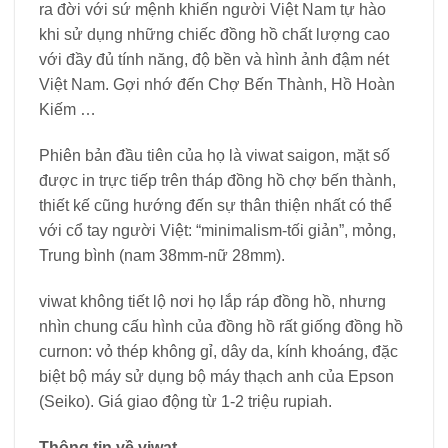
ra đời với sứ mệnh khiến người Việt Nam tự hào
khi sử dụng những chiếc đồng hồ chất lượng cao
với đầy đủ tính năng, độ bền và hình ảnh đậm nét
Việt Nam. Gợi nhớ đến Chợ Bến Thành, Hồ Hoàn
Kiếm …
Phiên bản đầu tiên của họ là viwat saigon, mặt số
được in trực tiếp trên tháp đồng hồ chợ bến thành,
thiết kế cũng hướng đến sự thân thiện nhất có thể
với cổ tay người Việt: “minimalism-tối giản”, mỏng,
Trung bình (nam 38mm-nữ 28mm).
viwat không tiết lộ nơi họ lắp ráp đồng hồ, nhưng
nhìn chung cấu hình của đồng hồ rất giống đồng hồ
curnon: vỏ thép không gỉ, dây da, kính khoáng, đặc
biệt bộ máy sử dụng bộ máy thạch anh của Epson
(Seiko). Giá giao động từ 1-2 triệu rupiah.
Thông tin về viwat