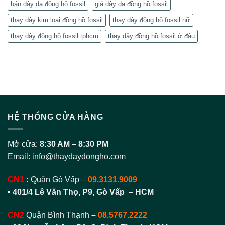
bán dây da đồng hồ fossil
giá dây da đồng hồ fossil
thay dây kim loại đồng hồ fossil
thay dây đồng hồ fossil nữ
thay dây đồng hồ fossil tphcm
thay dây đồng hồ fossil ở đâu
HỆ THỐNG CỬA HÀNG
Mở cửa:
8:30 AM – 8:30 PM
Email:
info@thaydaydongho.com
CN1
:
Quận Gò Vấp –
09.3131.9009
• 401/4 Lê Văn Thọ, P9, Gò Vấp – HCM
CN2
Quận Bình Thạnh
–
08.5767.2222