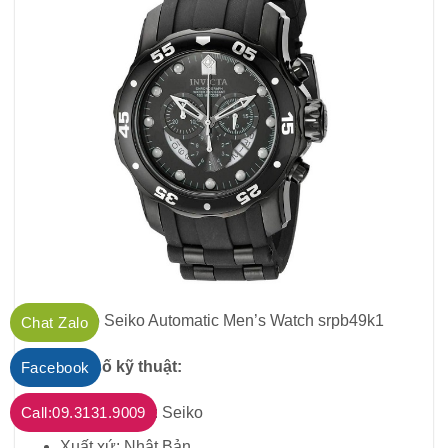
Đồng hồ Seiko Automatic Men’s Watch srpb49k1
Chat Zalo
Thông số kỹ thuật:
Facebook
Nhà sản xuất: Seiko
Call:09.3131.9009
Xuất xứ: Nhật Bản